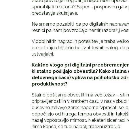
Zlato pravilo je izogibanje nepotrebni uporabi di
uporabljati telefona? Super – pospravim ga v 
predstavlja skušnjave.
Ne smemo pozabiti, da po digitalnih napravah 
resnici pa nam povzročajo nemir, razdražljivos
V dobi hitrih nagrad in potešitev je treba ve
da se lotijo daljših in bolj zahtevnih nalog, d
ustvarjalni.
Kakšno vlogo pri digitalni preobremenjeno
ki stalno pošiljajo obvestila? Kako stalna
delovnega
č
asa) vpliva na psihološko zd
produktivnost?
Stalno pošiljanje obvestil ima več težav – sili
pripravljenosti in v kratkem času v nas vzbudi 
duševno zdravje zares naporno. Vprašati se je t
odpočijejo od hitrega tempa obvestil in takojš
nazaj vzpostavijo mirnost. Nekateri sicer radi r
nima konca, se tudi najbolj trpežni iztrošijo.