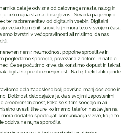
inamika dela je odvisna od delovnega mesta, nalog in
ih je celo nujna stalna dosegljivost. Seveda pa je nujno,
k ter razbremenitev od digitalnih vsebin. Digitalni
ščajo veliko kemičnih snovi, ki jih mora telo v svojem času
a smo izvrstni v večopravilnosti ali mislimo, da nas
rži.
mo nenehen nemir, nezmožnost popolne sprostitve in
njem pogledamo sporočila, povezana z delom, in nato o
nec. Če se počutimo krive, da koristimo dopust in takrat
ak digitalne preobremenjenosti. Na tej točki lahko pride
 praviloma dela zaposlene bolj površne, manj dosledne in
no. Dolžnost delodajalca je, da s svojimi zaposlenimi
alno preobremenjenost, kako se s tem soočajo in ali
selno uvesti tihe ure, ko imamo telefon nastavljen na
e mora dodatno spodbujati komunikacija v živo, ko je to
e odziva na nujna sporočila.