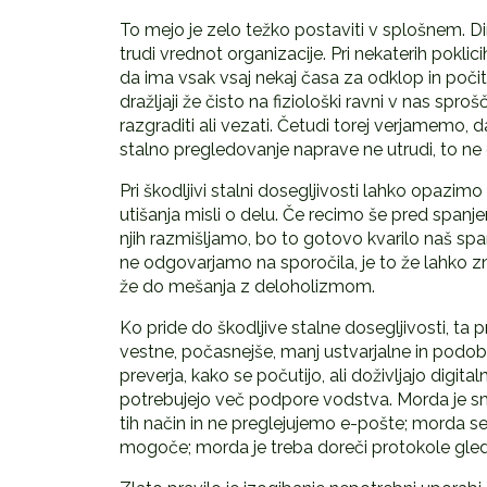
To mejo je zelo težko postaviti v splošnem. D
trudi vrednot organizacije. Pri nekaterih poklic
da ima vsak vsaj nekaj časa za odklop in počite
dražljaji že čisto na fiziološki ravni v nas spro
razgraditi ali vezati. Četudi torej verjamemo, d
stalno pregledovanje naprave ne utrudi, to ne d
Pri škodljivi stalni dosegljivosti lahko opazi
utišanja misli o delu. Če recimo še pred spa
njih razmišljamo, bo to gotovo kvarilo naš spa
ne odgovarjamo na sporočila, je to že lahko zn
že do mešanja z deloholizmom.
Ko pride do škodljive stalne dosegljivosti, ta
vestne, počasnejše, manj ustvarjalne in podob
preverja, kako se počutijo, ali doživljajo digit
potrebujejo več podpore vodstva. Morda je smi
tih način in ne preglejujemo e-pošte; morda s
mogoče; morda je treba doreči protokole gled