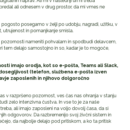
gitalnih naprav. Ali mi v naslednji uri ni treba
predal ali odnesem v drug prostor, da mi vmes ne
pogosto posegamo v želji po udobju, nagradi, užitku, v
t, utrujenost in pomanjkanje smisla.
liko pozornosti nameniti pohvalam in spodbudi delavcem,
a pri tem delajo samostojno in so, kadar je to mogoče,
sti imajo orodja, kot so e-pošta, Teams ali Slack,
 dosegljivost (telefon, službena e-pošta izven
ravje zaposlenih in njihovo dolgoro
č
no
 nas v razpršeno pozornost, ves čas nas ohranja v stanju
tudi zelo intenzivna čustva. In vse to je za naše
reba, ali imajo zaposleni na voljo dovolj časa, da si
njih odgovorov. Da razbremenijo svoj živčni sistem in
ečejo, da najbolje delajo pod pritiskom, a ko ta pritisk