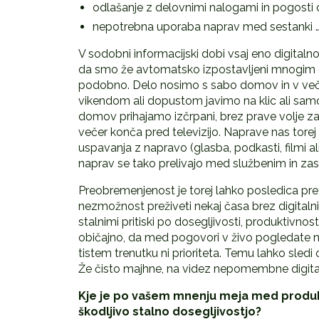
odlašanje z delovnimi nalogami in pogosti 
nepotrebna uporaba naprav med sestanki 
V sodobni informacijski dobi vsaj eno digitaln
da smo že avtomatsko izpostavljeni mnogim dra
podobno. Delo nosimo s sabo domov in v več
vikendom ali dopustom javimo na klic ali samo
domov prihajamo izčrpani, brez prave volje za 
večer konča pred televizijo. Naprave nas torej
uspavanja z napravo (glasba, podkasti, filmi ali
naprav se tako prelivajo med službenim in zas
Preobremenjenost je torej lahko posledica pr
nezmožnost preživeti nekaj časa brez digitalni
stalnimi pritiski po dosegljivosti, produktivno
običajno, da med pogovori v živo pogledate na 
tistem trenutku ni prioriteta. Temu lahko sle
Že čisto majhne, na videz nepomembne digital
Kje je po vašem mnenju meja med produkt
škodljivo stalno dosegljivostjo?