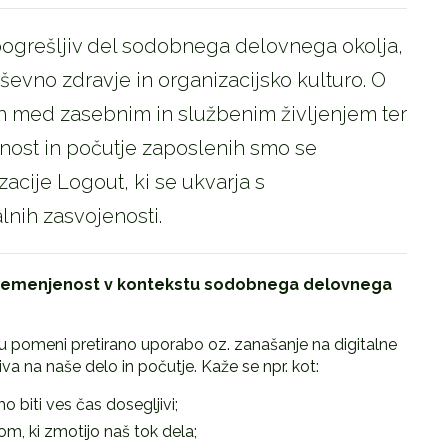
pogrešljiv del sodobnega delovnega okolja,
uševno zdravje in organizacijsko kulturo. O
jah med zasebnim in službenim življenjem ter
vnost in počutje zaposlenih smo se
zacije Logout, ki se ukvarja s
nih zasvojenosti.
obremenjenost v kontekstu sodobnega delovnega
 pomeni pretirano uporabo oz. zanašanje na digitalne
va na naše delo in počutje. Kaže se npr. kot:
 biti ves čas dosegljivi;
m, ki zmotijo naš tok dela;