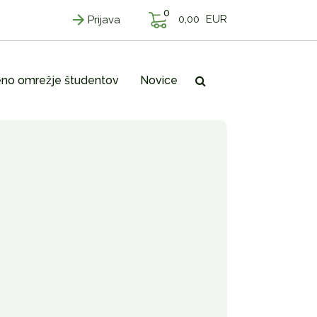
0
0,00
EUR
Prijava
no omrežje študentov
Novice