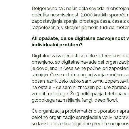
Dolgoročno tak način dela seveda ni obstojen.
občutka nesmiselnosti (1000 kratkih sporočil 
zapostavljanja spanja, prostega časa, časa z d
razpoloženja, v skrajnih primerih tudi do moten
Ali opažate, da se digitalna zasvojenost vs
individualni problem?
Digitalne zasvojenosti so celo sistemski in d
omenjeno, so digitalne navade del organizacijsk
je dovoljeno in česa se ne počne, pri zaposle
utrjujejo. Če se celotna organizacija močno za
posameznik zelo težko sam temu zoperstavil
na ostale – če sam ni zmožen pol ure zbrano de
zmotil tudi druge. Že 3 odklepanja telefona v e
globokega razmišljanja (angl. deep flow).
Če organizacija problematično uporabo napra
celotno organizacijo spregledala vpliv naprav. 
so lahko posledica digitalne preobremenjenosti 