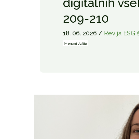
digitalnih vs
209-210
18. 06. 2026 /
Revija ESG š
Menoni Julija