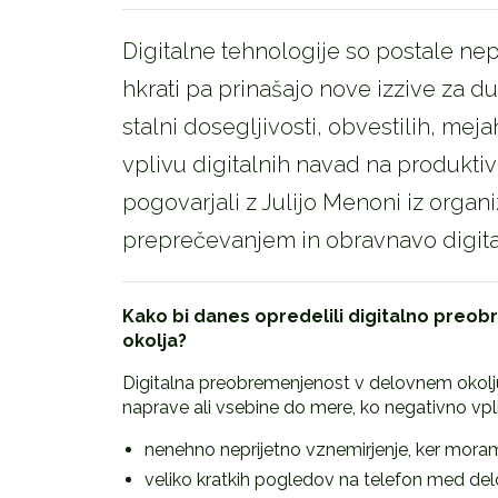
Digitalne tehnologije so postale ne
hkrati pa prinašajo nove izzive za d
stalni dosegljivosti, obvestilih, me
vplivu digitalnih navad na produkti
pogovarjali z Julijo Menoni iz organi
preprečevanjem in obravnavo digital
Kako bi danes opredelili digitalno pre
okolja?
Digitalna preobremenjenost v delovnem okolju
naprave ali vsebine do mere, ko negativno vpli
nenehno neprijetno vznemirjenje, ker moramo
veliko kratkih pogledov na telefon med delo