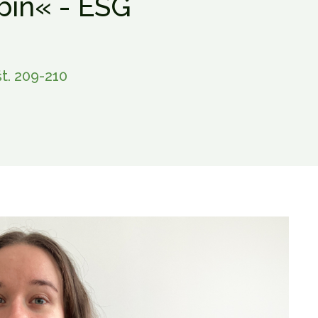
ebin« - ESG
t. 209-210