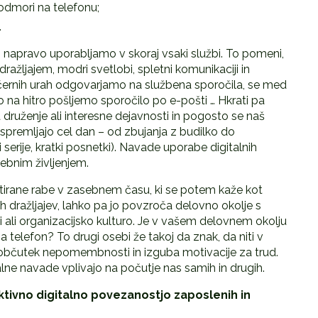
odmori na telefonu;
…
o napravo uporabljamo v skoraj vsaki službi. To pomeni,
žljajem, modri svetlobi, spletni komunikaciji in
ernih urah odgovarjamo na službena sporočila, se med
 na hitro pošljemo sporočilo po e-pošti … Hkrati pa
druženje ali interesne dejavnosti in pogosto se naš
 spremljajo cel dan – od zbujanja z budilko do
 serije, kratki posnetki). Navade uporabe digitalnih
ebnim življenjem.
etirane rabe v zasebnem času, ki se potem kaže kot
h dražljajev, lahko pa jo povzroča delovno okolje s
sti ali organizacijsko kulturo. Je v vašem delovnem okolju
telefon? To drugi osebi že takoj da znak, da niti v
di občutek nepomembnosti in izguba motivacije za trud.
ne navade vplivajo na počutje nas samih in drugih.
ivno digitalno povezanostjo zaposlenih in