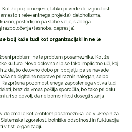
 Kot že prej omenjeno, lahko privede do izgorelosti,
namesto 1 relevantnega projekta), deloholizma,
ružino, posledično pa slabe volje, slabega
j razpoloženja (tesnoba, depresija).
e bolj kaže tudi kot organizacijski in ne le
ružbeni problem, ne le problem posameznika. Kot že
e kulture. Nova delovna sila se tako implicitno uči, kaj
nih z daljšo delovno dobo pri podjetju pa se navade
naša na digitalne naprave pri raznih nalogah, se bo
. Razpršena pozornost enega zaposlenega vpliva tudi
lati, brez da vmes pošilja sporočila, bo tako pri delu
ni uri so dovolj, da ne bomo nikoli dosegli stanja
v dojema le kot problem posameznika, bo v ukrepih za
Sistemska izgorelost, bolniške odsotnosti in fluktuacija
v tisti organizaciji.