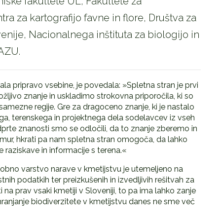
hniške fakultete UL, Fakultete za
a za kartografijo favne in flore, Društva za
nije, Nacionalnega inštituta za biologijo in
AZU.
rala pripravo vsebine, je povedala: »Spletna stran je prvi
jivo znanje in uskladimo strokovna priporočila, ki so
osamezne regije. Gre za dragoceno znanje, ki je nastalo
ega, terenskega in projektnega dela sodelavcev iz vseh
dprte znanosti smo se odločili, da to znanje zberemo in
ur, hkrati pa nam spletna stran omogoča, da lahko
raziskave in informacije s terena.«
obno varstvo narave v kmetijstvu je utemeljeno na
h podatkih ter preizkušenih in izvedljivih rešitvah za
na prav vsaki kmetiji v Sloveniji, to pa ima lahko zanje
Ohranjanje biodiverzitete v kmetijstvu danes ne sme več