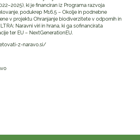
2022–2025), ki je financiran iz Programa razvoja
lovanje, podukrep M16.5 – Okolje in podnebne
ne v projektu Ohranjanje biodiverzitete v odpornih in
TRA: Naravni viri in hrana, ki ga sofinancirata
acije ter EU – NextGenerationEU.
etovati-z-naravo.si/
avo