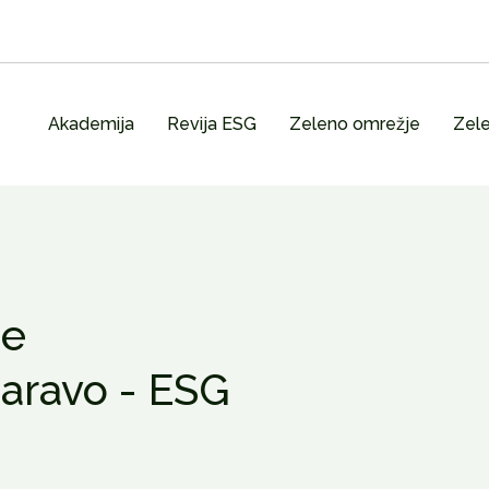
Akademija
Revija ESG
Zeleno omrežje
Zele
če
naravo - ESG