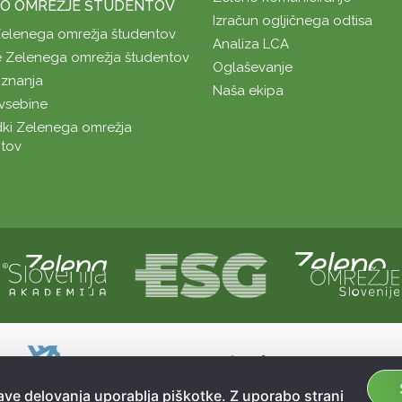
O OMREŽJE ŠTUDENTOV
Izračun ogljičnega odtisa
Zelenega omrežja študentov
Analiza LCA
 Zelenega omrežja študentov
Oglaševanje
znanja
Naša ekipa
vsebine
ki Zelenega omrežja
tov
Naložbo sofinancirata Republika Slovenij
Sofinanciranje spletne strani je bilo pri
ve delovanja uporablja piškotke. Z uporabo strani