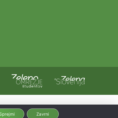
a in Evropska unija iz evropskega sklada za regionalni razvoj.
dobljeno preko Vavčerja za digitalni marketing.
Sprejmi
Zavrni