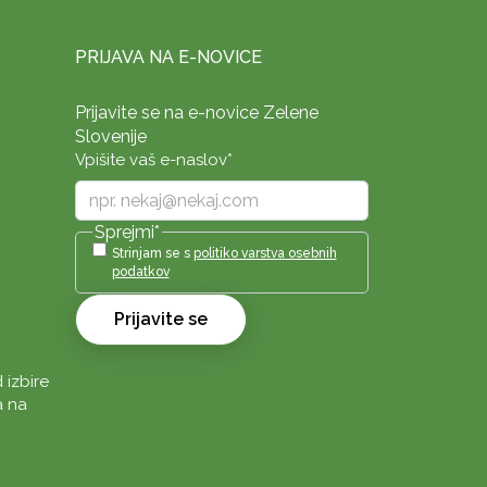
PRIJAVA NA E-NOVICE
Prijavite se na e-novice Zelene
Slovenije
Vpišite vaš e-naslov
*
Sprejmi
*
Strinjam se s
politiko varstva osebnih
podatkov
Prijavite se
 izbire
a na