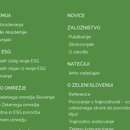
MIJA
NOVICE
obraževanja
ZALOŽNIŠTVO
ki Akademije
Publikacije
vnjaki
Strokovnjaki
A ESG
O založbi
seh izdaj revije ESG
NATEČAJI
seh objav iz revije ESG
Arhiv natečajev
evanje
O ZELENI SLOVENIJI
O OMREŽJE
Reference
Zelenega omrežja Slovenije
Poročanje o trajnostnosti – od
 Zelenega omrežja
ustreznega okvira do poročil
stna in ESG poročila
ključ
enem omrežju
Trajnostno svetovanje
Zeleno komuniciranje