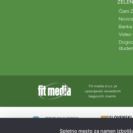
ZELEN
Člani 
Novice
Banka 
Video 
Dogod
študen
Fit media d.o.o. je
upravljavec navedenih
blagovnih znamk.
Spletno mesto za namen izboljša