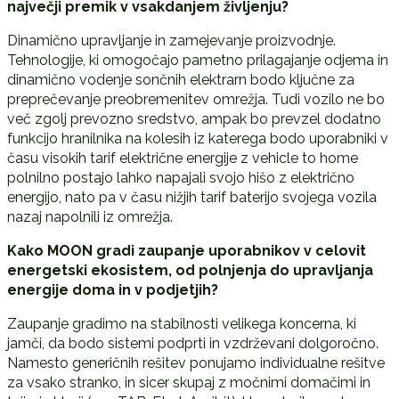
najve
č
ji premik v vsakdanjem življenju?
Dinamično upravljanje in zamejevanje proizvodnje.
Tehnologije, ki omogočajo pametno prilagajanje odjema in
dinamično vodenje sončnih elektrarn bodo ključne za
preprečevanje preobremenitev omrežja. Tudi vozilo ne bo
več zgolj prevozno sredstvo, ampak bo prevzel dodatno
funkcijo hranilnika na kolesih iz katerega bodo uporabniki v
času visokih tarif električne energije z vehicle to home
polnilno postajo lahko napajali svojo hišo z električno
energijo, nato pa v času nižjih tarif baterijo svojega vozila
nazaj napolnili iz omrežja.
Kako MOON gradi zaupanje uporabnikov v celovit
energetski ekosistem, od polnjenja do upravljanja
energije doma in v podjetjih?
Zaupanje gradimo na stabilnosti velikega koncerna, ki
jamči, da bodo sistemi podprti in vzdrževani dolgoročno.
Namesto generičnih rešitev ponujamo individualne rešitve
za vsako stranko, in sicer skupaj z močnimi domačimi in