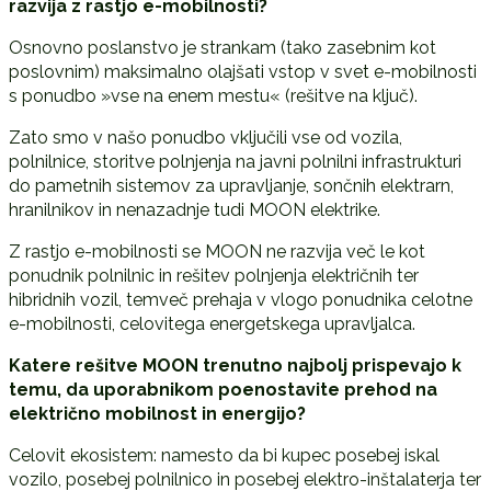
razvija z rastjo e-mobilnosti?
Osnovno poslanstvo je strankam (tako zasebnim kot
poslovnim) maksimalno olajšati vstop v svet e-mobilnosti
s ponudbo »vse na enem mestu« (rešitve na ključ).
Zato smo v našo ponudbo vključili vse od vozila,
polnilnice, storitve polnjenja na javni polnilni infrastrukturi
do pametnih sistemov za upravljanje, sončnih elektrarn,
hranilnikov in nenazadnje tudi MOON elektrike.
Z rastjo e-mobilnosti se MOON ne razvija več le kot
ponudnik polnilnic in rešitev polnjenja električnih ter
hibridnih vozil, temveč prehaja v vlogo ponudnika celotne
e-mobilnosti, celovitega energetskega upravljalca.
Katere rešitve MOON trenutno najbolj prispevajo k
temu, da uporabnikom poenostavite prehod na
elektri
č
no mobilnost in energijo?
Celovit ekosistem: namesto da bi kupec posebej iskal
vozilo, posebej polnilnico in posebej elektro-inštalaterja ter