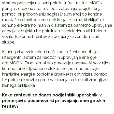
storitev polnjenja na javni polnilni infrastrukturi, MOON
ponuja združeno storitev: od svetovanja, projektiranja,
pomoči pri pridobivanju soglasij/subvencij do končne
montaže celovitega energetskega sistema, ki vključuje
sončno elektrarno, hranilnik, sistem za pametno upravljanje
energije v objektu ter polnilnico za električno ali hibridno
vozilo, kakor tudi rešitev za polnjenje izven doma ali
službe.
Ključni prispevek celotni naši zaokroženi ponudbi je
inteligentni sistem za nadzor in upravljanje energije
optiMOON. Ta avtomatsko povezuje naprave, ki so z njim
kompatibilne (tj. sončno elektrarno, polnilno postajo,
hranilnike energije, toplotne črpalke) in optimizira porabo
ter polnjenje vozila glede na nihanja na trgu ali zmogljivost
hišnega priključka.
Kako zahtevni so danes podjetniški uporabniki v
primerjavi s posamezniki pri uvajanju energetskih
rešitev?