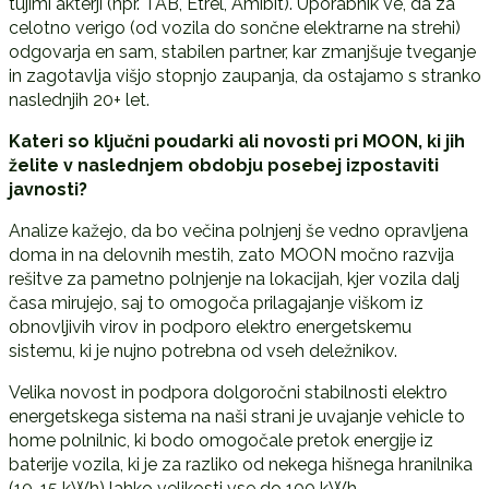
tujimi akterji (npr. TAB, Etrel, Amibit). Uporabnik ve, da za
celotno verigo (od vozila do sončne elektrarne na strehi)
odgovarja en sam, stabilen partner, kar zmanjšuje tveganje
in zagotavlja višjo stopnjo zaupanja, da ostajamo s stranko
naslednjih 20+ let.
Kateri so klju
č
ni poudarki ali novosti pri MOON, ki jih
želite v naslednjem obdobju posebej izpostaviti
javnosti?
Analize kažejo, da bo večina polnjenj še vedno opravljena
doma in na delovnih mestih, zato MOON močno razvija
rešitve za pametno polnjenje na lokacijah, kjer vozila dalj
časa mirujejo, saj to omogoča prilagajanje viškom iz
obnovljivih virov in podporo elektro energetskemu
sistemu, ki je nujno potrebna od vseh deležnikov.
Velika novost in podpora dolgoročni stabilnosti elektro
energetskega sistema na naši strani je uvajanje vehicle to
home polnilnic, ki bodo omogočale pretok energije iz
baterije vozila, ki je za razliko od nekega hišnega hranilnika
(10-15 kWh) lahko velikosti vse do 100 kWh.