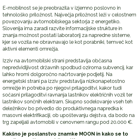
E-mobilnost se je preobrazila v izjemno poslovno in
tehnološko priložnost. Največja priložnost leži v celostnem
povezovanju avtomobilskega sektorja z energetiko.
Slovenija ima zaradi razvite informacijske strukture in
znanja možnost postati laboratorij za napredne sisteme,
kjer se vozila ne obravnavajo le kot porabniki, temveč kot
aktivni elementi omrežja.
Izziv na avtomobilski strani predstavlja občasna
nepredvidljivost državnih spodbud oziroma subvencij, kar
lahko hromi dolgoročno načrtovanje podjetij. Na
energetski strani pa izziv predstavlja nizkonapetostno
omrežje in potreba po njegovi prilagoditvi, kakor tudi
sočasni prilagoditvi ravnanja lastnikov električnih vozil ter
lastnikov sončnih elektrarn. Skupno sodelovanje vseh teh
deležnikov bo privedlo do produktivnega napredka k
masovni elektrifikaciji, ob upoštevanju dejstva, da bodo na
trg zapeljali avtomobili v cenovnem rangu pod 20.000 €.
Kakšno je poslanstvo znamke MOON in kako se to