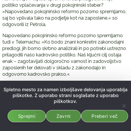
politiko vplačevanja v drugi pokojninski steber?
»Napovedano pokojninsko reformo pozorno spremljamo,
saj bo vplivala tako na podjetje kot na zaposlene,« so
odgovorili iz Petrola.
Napovedano pokojninsko reformo pozorno spremljamo
tudi v Telemachu: »Ko bodo znani konkretni zakonodajni
predlogi, jih bomo skrbno analizirali in po potrebi ustrezno
prilagodili našo kadrovsko politiko. Naš ključni cilj ostaja
enak – zagotavljati dolgoročno varnost in zadovoljstvo
zaposlenih ter delovati v skladu z zakonodajo in
odgovorno kadrovsko prakso.«
Napovedano pokojninsko reformo pozdravljajo v Leku, saj
Spletno mesto za namen izboljšave delovanja uporablja
jo v luči sprememb vidijo kot pozitiven premik naprej:
piškotke. Z uporabo strani soglašate z uporabo
»Odmik od trenutnih limitov bi prav gotovo še povečal
piškotkov.
socialno varnost v letih po upokojitvi. Na ta način bi se
glede na predloge s strani vlade, podjetja prilagodila in bo
Sprejmi
Zavrni
Preberi več
to vsekakor pomenilo pomemben vidik pri odločitvi za
zaposlitev pri delodajalcih.« Predlog se po njihovih
pojasnilih dejansko približuje modelu, ki je v večini