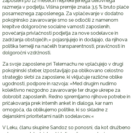
zaposleni po 12 mesecih neprekinjenega delovnega
razmerja v podjetju. Višina premije znaša 3,5 % bruto plače
posameznega zaposlenega. Za vplačevanje v dodatno
pokojninsko zavarovanje smo se odločili z namenom
krepitve dolgoročne socialne varnosti zaposlenih,
povečanja privlačnosti podjetja za nove sodelavce in
zadržanja obstoječih,« pojasnjujejo in dodajajo, da njihova
politika temelji na načelih transparentnosti, pravičnosti in
dolgoročni vzdržnosti.
Za svoje zaposlene pri Telemachu ne vplačujejo v drugi
pokojninski steber, izpostavljajo pa oblikovano celostno
strategijo skrbi za zaposlene, ki vključuje različne oblike
ugodnosti, podpore in razvoja: »Med drugim nudimo
kolektivno nezgodno zavarovanje ter druge ukrepe za
dobrobit zaposlenih. Redno spremljamo njihove potrebe in
pričakovanja prek internih anket in dialoga, kar nam
omogoča, da oblikujemo politike, ki so skladne z
dejanskimi prioritetami naših sodelavcev.«
V Leku, članu skupine Sandoz so ponosni, da kot družbeno