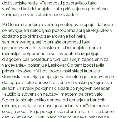
doživljenjske rente: »Te novosti pozdravljajo tako
varčevalci kot delodajalci, zato pričakujemo povečano
zanimanje in več vplačil v naše sklade.«
Pri Generali podpirajo večino predlogov in upajo, da bodo
še nevključeni delodajalci postopoma sprejeli vključitev v
dodatno pokojninsko zavarovanje kot nekaj
samoumevnega, saj to prinaša prednosti tako
gospodarstvu kot zaposlenim. »Delodajalci morajo
razmišljati dolgoročno in se zavedati, da izgubljajo
dragoceni čas posledično tudi čas svojih zaposlenih za
varčevanje,« pojasnjuje Leskovar. Ob tem izpostavlja
primer Hrvaške: »Njihovi pokojninski skladi kupujejo
slovenska podjetja, podpirajo nacionalno gospodarstvo in
dosegajo visoke donose za člane v hrvaških pokojninskih
skladih.« Hrvaški pokojninski skladi po njegovih besedah
»služijo iz slovenskih naložb«, medtem pa prebivalci
Slovenije nimajo veliko donosa od denarja na bančnih
računih, prav tako ne naše gospodarstvo: »Če ne bomo
sedaj ukrepali, ko je pokojninska reforma na mizi, se bomo
čez 10 let še bolj čudili, kako drugim uspeva, nam pa ne.