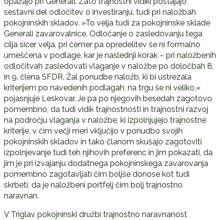
opažajo pri Generali. Zato trajnostni vidiki postajajo
sestavni del odločitev o investiranju, tudi pri naložbah
pokojninskih skladov. »To velja tudi za pokojninske sklade
Generali zavarovalnice. Odločanje o zasledovanju tega
cilja sicer velja, pri čemer pa opredelitev še ni formalno
umeščena v podlage, kar je naslednji korak – pri naložbenih
odločitvah zasledovati vlaganje v naložbe po določbah 8.
in 9. člena SFDR. Žal ponudbe naložb, ki bi ustrezala
kriterijem po navedenih podlagah, na trgu še ni veliko,«
pojasnjuje Leskovar. Je pa po njegovih besedah zagotovo
pomembno, da tudi vidik trajnostnosti in trajnostni razvoj
na področju vlaganja v naložbe, ki izpolnjujejo trajnostne
kriterije, v čim večji meri vključijo v ponudbo svojih
pokojninskih skladov in tako članom skušajo zagotoviti
izpolnjevanje tudi teh njihovih preferenc in jim pokazati, da
jim je pri izvajanju dodatnega pokojninskega zavarovanja
pomembno zagotavljati čim boljše donose kot tudi
skrbeti, da je naložbeni portfelj čim bolj trajnostno
naravnan.
V Triglav pokojninski družbi trajnostno naravnanost