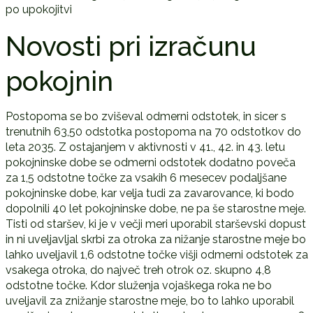
po upokojitvi
Novosti pri izračunu
pokojnin
Postopoma se bo zviševal odmerni odstotek, in sicer s
trenutnih 63,50 odstotka postopoma na 70 odstotkov do
leta 2035. Z ostajanjem v aktivnosti v 41., 42. in 43. letu
pokojninske dobe se odmerni odstotek dodatno poveča
za 1,5 odstotne točke za vsakih 6 mesecev podaljšane
pokojninske dobe, kar velja tudi za zavarovance, ki bodo
dopolnili 40 let pokojninske dobe, ne pa še starostne meje.
Tisti od staršev, ki je v večji meri uporabil starševski dopust
in ni uveljavljal skrbi za otroka za nižanje starostne meje bo
lahko uveljavil 1,6 odstotne točke višji odmerni odstotek za
vsakega otroka, do največ treh otrok oz. skupno 4,8
odstotne točke. Kdor služenja vojaškega roka ne bo
uveljavil za znižanje starostne meje, bo to lahko uporabil