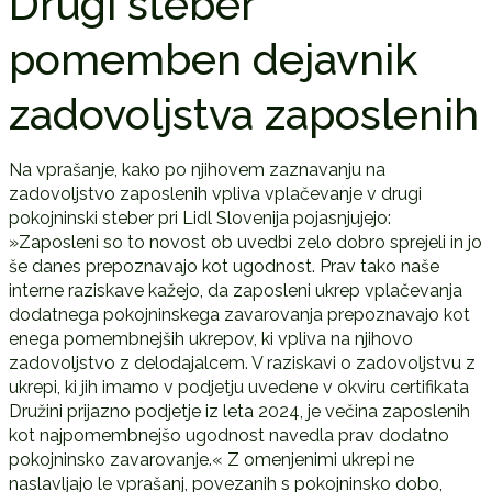
Drugi steber
pomemben dejavnik
zadovoljstva zaposlenih
Na vprašanje, kako po njihovem zaznavanju na
zadovoljstvo zaposlenih vpliva vplačevanje v drugi
pokojninski steber pri Lidl Slovenija pojasnjujejo:
»Zaposleni so to novost ob uvedbi zelo dobro sprejeli in jo
še danes prepoznavajo kot ugodnost. Prav tako naše
interne raziskave kažejo, da zaposleni ukrep vplačevanja
dodatnega pokojninskega zavarovanja prepoznavajo kot
enega pomembnejših ukrepov, ki vpliva na njihovo
zadovoljstvo z delodajalcem. V raziskavi o zadovoljstvu z
ukrepi, ki jih imamo v podjetju uvedene v okviru certifikata
Družini prijazno podjetje iz leta 2024, je večina zaposlenih
kot najpomembnejšo ugodnost navedla prav dodatno
pokojninsko zavarovanje.« Z omenjenimi ukrepi ne
naslavljajo le vprašanj, povezanih s pokojninsko dobo,