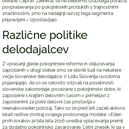
uredbe. Čeprav zaenkrat še ne beležimo izrazitega porasta
povpraševanja po pokojninskih produktih s trajnostnimi
značilnostmi, smo na nadaljnji razvoj tega segmenta
pripravljeni,« izpostavljajo.
Različne politike
delodajalcev
Z vprašanji glede pokojninske reforme in vključevanja
zaposlenih v drugi steber smo se obrnili tudi na nekatere
večje slovenske delodajalce. V Lidlu Slovenija uvodoma
pojasnjujejo, da so se celovito odzvali na posebnosti
slovenske zakonodaje, povezane s pokojninsko dobo, ki
zaposlene s krajšim delovnim časom v primerjavi z
zaposlenimi za polni delovni čas postavlja v
neenakovreden položaj. Tako so že pred leti začeli aktivno
iskati rešitve znotraj svojega poslovnega modela: »Eden
prvih korakov je bila leta 2016 uvedba vplačevanja premij
za dodatno pokojninsko zavarovanje. Letni znesek, ki ga v