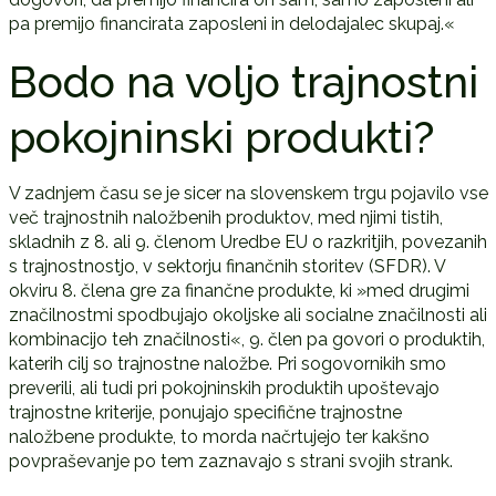
pa premijo financirata zaposleni in delodajalec skupaj.«
Bodo na voljo trajnostni
pokojninski produkti?
V zadnjem času se je sicer na slovenskem trgu pojavilo vse
več trajnostnih naložbenih produktov, med njimi tistih,
skladnih z 8. ali 9. členom Uredbe EU o razkritjih, povezanih
s trajnostnostjo, v sektorju finančnih storitev (SFDR). V
okviru 8. člena gre za finančne produkte, ki »med drugimi
značilnostmi spodbujajo okoljske ali socialne značilnosti ali
kombinacijo teh značilnosti«, 9. člen pa govori o produktih,
katerih cilj so trajnostne naložbe. Pri sogovornikih smo
preverili, ali tudi pri pokojninskih produktih upoštevajo
trajnostne kriterije, ponujajo specifične trajnostne
naložbene produkte, to morda načrtujejo ter kakšno
povpraševanje po tem zaznavajo s strani svojih strank.