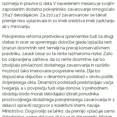
razmerja in pravice iz dela. V navedenem mesecu je svojim
zaposlenim dodatno pokojninsko zavarovanje omogočalo
7.647 delodajalcev. Za 210.147 zavarovancev se takrat
premije niso vplačevale in so imeli sredstva imeli zadržanju
ali v mirovanju.
Pokojninska reforma predvideva spremembe tudi za drugi
steber, in sicer se spreminjajo določbe glede izplačila rent.
Izračun dosmrtnih rent temelji na precej konservativnem
pravilniku, zaradi česar so te rente razmeroma nizke. Zato
bo odpravljena zahteva, da so rente dosmrtne, kar bo
izboljšalo privlačnost dodatnega zavarovanja in razširilo
možnost tako imenovane pospešene rente. Dlje bo
dopuščena vključitev v dinamični podsklad v okviru politik
življenjskega cikla. Dinamični podskladi predstavljajo večja
tveganja, a v povprečju tudi višje donose. V prehodnem
obdobju bodo morali delodajalci izbrati ponudnika
prostovoljnega dodatnega pokojninskega zavarovanja in z
delavci opraviti razgovor o kolektivni shemi, navaja
Ministrstvo. Dogovorijo se lahko, da premijo vplačuje samo
delodajalec, samo delavec ali pa vsak del premije. Možen