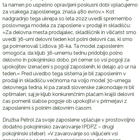
ta namen po uspešno opravljeni poskusni dobi vplačujemo
za vsakega zaposlenega, znaša 480 evrov.« Kot
nadgradnjo tega ukrepa so leta 2022 uvedli spremembo
poslovnega modela za zaposlene v prodaji in skladišču:
»Za delovna mesta prodajalec, skladiščnik in viličarist smo
uvedli 36-urni delovni teden kot polni delovni čas, ki smo
ga poimenovali Lidlova 36-ka. Ta model zaposlenim
omogoča, da kljub 36-urnemu tednu pridobijo polno
delovno in pokojninsko dobo, pri čemer so vsi pogoji za
upokojitev izenačeni s pogoji zaposlenih, ki delajo 40 ur na
teden.« Pred uvedbo tega sistema je bil zaposlenim v
prodaji in skladišču večinoma na voljo model 30-urnega
delovnega tedna, ki pa zaradi slovenske zakonodaje ni bil
optimalen, saj je kljub konkurenčnim plačam krajši delovni
čas pomenil slabše pogoje ob upokojitvi v primerjavi z
zaposlenimi s polnim delovnim časom.
Družba Petrol za svoje zaposlene vplačuje v prostovoljno
dodatno pokojninsko zavarovanje (PDPZ – drugi
pokojninski steber). »V zavarovanje so vključeni vsi