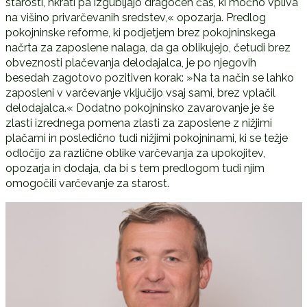
starosti, hkrati pa izgubljajo dragocen čas, ki močno vpliva
na višino privarčevanih sredstev,« opozarja. Predlog
pokojninske reforme, ki podjetjem brez pokojninskega
načrta za zaposlene nalaga, da ga oblikujejo, četudi brez
obveznosti plačevanja delodajalca, je po njegovih
besedah zagotovo pozitiven korak: »Na ta način se lahko
zaposleni v varčevanje vključijo vsaj sami, brez vplačil
delodajalca.« Dodatno pokojninsko zavarovanje je še
zlasti izrednega pomena zlasti za zaposlene z nižjimi
plačami in posledično tudi nižjimi pokojninami, ki se težje
odločijo za različne oblike varčevanja za upokojitev,
opozarja in dodaja, da bi s tem predlogom tudi njim
omogočili varčevanje za starost.