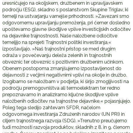
uresničujejo na okoljskem, družbenem in upravljavskem
področju (ESG), skladno s poslanstvom Skupine Triglav, ki
temelji na ustvarjanju varnejše prihodnosti. »Zavezani smo
odgovornemu upravljanju premoženja, pri čemer dosledno
upoštevamo glavne škodljive vplive investicijskih odločitev
na dejavnike trajnostnosti. Naše naložbene odločitve
temeljijo na sprejeti Trajnostni politiki investiranja,«
izpostavljajo. »Naš trajnostni pristop se med drugim
odraža v povečevanju deleža zelenih in trajnostnih
obveznic ter obveznic s pozitivnim družbenim učinkom.
Obenem postopoma zmanjšujemo izpostavljenost do
dejavnosti z večjimi negativnimi vplivi na okolje in družbo.
Izogibamo se naložbam v podjetja, ki širijo zmogljivosti na
področju premogovništva ali termoelektrarn ter redno
prepoznavamo in analiziramo ključne škodljive vplive
naložbenih odločitev na trajnostne dejavnike,« pojasnjujejo.
Poleg tega sledijo zahtevam SFDR, načelom
odgovornega investiranja Združenih narodov (UN PRI) in
ciljem trajnostnega razvoja (SDG). »Trenutno preučujemo
tudi možnosti razvoja produktov, skladnih z 8. in 9. členom