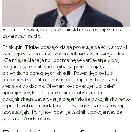
Robert Leskovar, vodja pokojninskih zavarovanj, Generali
zavarovalnica d.d.
Pri skupini Triglav opažajo, da se povečuje delež članov, ki
varčujejo skladno z naložbeno politiko življenjskega cikla:
»Za mlajše člane je npr. optimalnejše varčevanje v bolj
tveganih (večja nihajnost gibanja premoženja), a
potencialno donosnejših skladih. Povečujejo se tudi
povprečna vplačila članov in delodajalcev ter zbrana
sredstva v skladih.« Obenem se povečuje tudi delež
upokojencev, ki poleg pokojnine iz obveznega
pokojninskega zavarovanja prejemajo še pokojninsko rento
iz prostovoljnega dodatnega pokojninskega zavarovanja,
izpostavljajo. Po njihovi oceni je takšnih upokojencev že
približno 10 odstotkov.