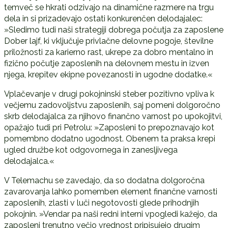
temveč se hkrati odzivajo na dinamične razmere na trgu
dela in si prizadevajo ostati konkurenčen delodajalec:
»Sledimo tudi naši strategiji dobrega počutja za zaposlene
Dober lajf, ki vključuje privlačne delovne pogoje, številne
priložnosti za karierno rast, ukrepe za dobro mentalno in
fizično počutje zaposlenih na delovnem mestu in izven
njega, krepitev ekipne povezanosti in ugodne dodatke.«
Vplačevanje v drugi pokojninski steber pozitivno vpliva k
večjemu zadovoljstvu zaposlenih, saj pomeni dolgoročno
skrb delodajalca za njihovo finančno varnost po upokojitvi,
opažajo tudi pri Petrolu: »Zaposleni to prepoznavajo kot
pomembno dodatno ugodnost. Obenem ta praksa krepi
ugled družbe kot odgovornega in zanesljivega
delodajalca.«
V Telemachu se zavedajo, da so dodatna dolgoročna
zavarovanja lahko pomemben element finančne varnosti
zaposlenih, zlasti v luči negotovosti glede prihodnjih
pokojnin. »Vendar pa naši redni interni vpogledi kažejo, da
zaposleni trenutno večjo vrednost pripisujejo drugim