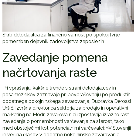
Skrb delodajalca za finančno varnost po upokojitvi je
pomemben dejavnik zadovoljstva zaposlenih
Zavedanje pomena
načrtovanja raste
Pri vprašanju, kakšne trende s strani delodajalcev in
posameznikov zaznavajo pri povpraševanju po produktih
dodatnega pokojninskega zavarovanja, Dubravka Derossi
Uršič, izvršna direktorica sektorja za prodajo in operativni
marketing na Modri zavarovalnici izpostavlja izrazito rast
zavedanja o pomembnosti varčevanja za starost, tako
med obstoječimi kot potencialnimi varčevalci: »V Sloveniji
je večina članov v dodatno pokojninsko zavarovanje