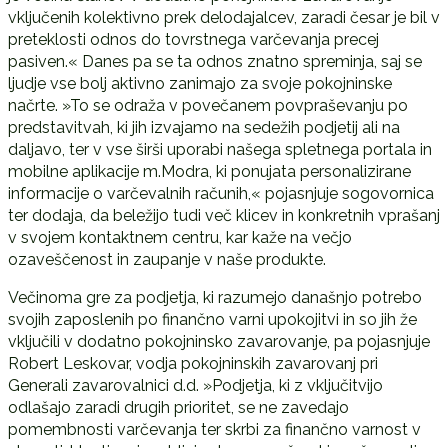
vključenih kolektivno prek delodajalcev, zaradi česar je bil v
preteklosti odnos do tovrstnega varčevanja precej
pasiven.« Danes pa se ta odnos znatno spreminja, saj se
ljudje vse bolj aktivno zanimajo za svoje pokojninske
načrte. »To se odraža v povečanem povpraševanju po
predstavitvah, ki jih izvajamo na sedežih podjetij ali na
daljavo, ter v vse širši uporabi našega spletnega portala in
mobilne aplikacije m.Modra, ki ponujata personalizirane
informacije o varčevalnih računih,« pojasnjuje sogovornica
ter dodaja, da beležijo tudi več klicev in konkretnih vprašanj
v svojem kontaktnem centru, kar kaže na večjo
ozaveščenost in zaupanje v naše produkte.
Večinoma gre za podjetja, ki razumejo današnjo potrebo
svojih zaposlenih po finančno varni upokojitvi in so jih že
vključili v dodatno pokojninsko zavarovanje, pa pojasnjuje
Robert Leskovar, vodja pokojninskih zavarovanj pri
Generali zavarovalnici d.d. »Podjetja, ki z vključitvijo
odlašajo zaradi drugih prioritet, se ne zavedajo
pomembnosti varčevanja ter skrbi za finančno varnost v