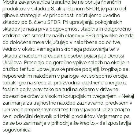
Modra zavarovalnica trenutno še ne ponuja finančnih
produktov v skladu z 8. ali 9. členom SFDR, je pa to del
njihove strategije: »V prihodnosti načrtujemo uvedbo
skladov po 8. členu SFDR. Pri upravljanju pokojninskih
skladov je naša prva odgovornost stabilna in dolgoročno
vzdržna rast sredstev naših članov.« ESG dejavnike že zdaj
do določene mere vključujejo v naložbene odločitve,
vedno v okviru varnega in skrbnega poslovanja ter v
skladu z načelom preudarne osebe, pojasnjuje Derossi
Uršičeva. Presojajo dolgoročne vplive naložb na okolje in
družbo ter tudi upravljavske prakse podjetij. Izogibajo se
neposrednim naložbam v panoge, kot so sporno orožje,
tobak, igre na srečo ali proizvodnja električne energije iz
fosilnih goriv, prav tako pa tudi naložbam v državne
obveznice držav z visokim korupcijskim tveganjem. »Nekaj
zanimanja za trajnostne naložbe zaznavamo, predvsem v
luči večje prepoznavnosti teh tem v javnosti, a za zdaj to
še ni odločilni dejavnik pri izbiri produktov. Verjamemo pa,
da se bo zanimanje v prihodnje še krepilo,« še izpostavlja
sogovornica.