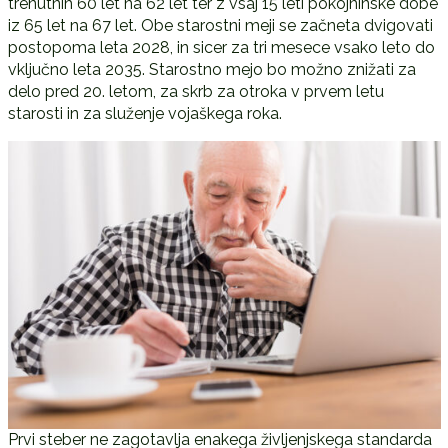
trenutnih 60 let na 62 let ter z vsaj 15 leti pokojninske dobe
iz 65 let na 67 let. Obe starostni meji se začneta dvigovati
postopoma leta 2028, in sicer za tri mesece vsako leto do
vključno leta 2035. Starostno mejo bo možno znižati za
delo pred 20. letom, za skrb za otroka v prvem letu
starosti in za služenje vojaškega roka.
Prvi steber ne zagotavlja enakega življenjskega standarda