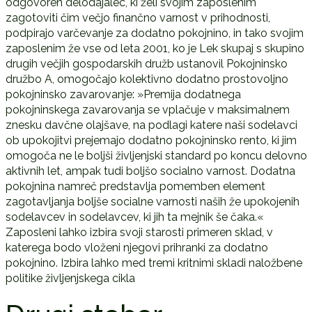
odgovoren delodajalec, ki želi svojim zaposlenim
zagotoviti čim večjo finančno varnost v prihodnosti,
podpirajo varčevanje za dodatno pokojnino, in tako svojim
zaposlenim že vse od leta 2001, ko je Lek skupaj s skupino
drugih večjih gospodarskih družb ustanovil Pokojninsko
družbo A, omogočajo kolektivno dodatno prostovoljno
pokojninsko zavarovanje: »Premija dodatnega
pokojninskega zavarovanja se vplačuje v maksimalnem
znesku davčne olajšave, na podlagi katere naši sodelavci
ob upokojitvi prejemajo dodatno pokojninsko rento, ki jim
omogoča ne le boljši življenjski standard po koncu delovno
aktivnih let, ampak tudi boljšo socialno varnost. Dodatna
pokojnina namreč predstavlja pomemben element
zagotavljanja boljše socialne varnosti naših že upokojenih
sodelavcev in sodelavcev, ki jih ta mejnik še čaka.«
Zaposleni lahko izbira svoji starosti primeren sklad, v
katerega bodo vloženi njegovi prihranki za dodatno
pokojnino. Izbira lahko med tremi kritnimi skladi naložbene
politike življenjskega cikla