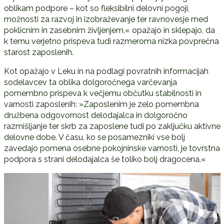
oblikam podpore – kot so fleksibilni delovni pogoji,
možnosti za razvoj in izobraževanje ter ravnovesje med
poklicnim in zasebnim življenjem,« opažajo in sklepajo, da
k temu verjetno prispeva tudi razmeroma nizka povprečna
starost zaposlenih.
Kot opažajo v Leku in na podlagi povratnih informacijah
sodelavcev ta oblika dolgoročnega varčevanja
pomembno prispeva k večjemu občutku stabilnosti in
varnosti zaposlenih: »Zaposlenim je zelo pomembna
družbena odgovornost delodajalca in dolgoročno
razmišljanje ter skrb za zaposlene tudi po zaključku aktivne
delovne dobe. V času, ko se posamezniki vse bolj
zavedajo pomena osebne pokojninske varnosti, je tovrstna
podpora s strani delodajalca še toliko bolj dragocena.«