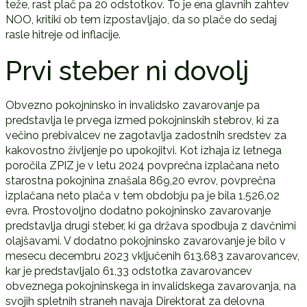
teže, rast plač pa 20 odstotkov. To je ena glavnih zahtev
NOO, kritiki ob tem izpostavljajo, da so plače do sedaj
rasle hitreje od inflacije.
Prvi steber ni dovolj
Obvezno pokojninsko in invalidsko zavarovanje pa
predstavlja le prvega izmed pokojninskih stebrov, ki za
večino prebivalcev ne zagotavlja zadostnih sredstev za
kakovostno življenje po upokojitvi. Kot izhaja iz letnega
poročila ZPIZ je v letu 2024 povprečna izplačana neto
starostna pokojnina znašala 869,20 evrov, povprečna
izplačana neto plača v tem obdobju pa je bila 1.526,02
evra. Prostovoljno dodatno pokojninsko zavarovanje
predstavlja drugi steber, ki ga država spodbuja z davčnimi
olajšavami. V dodatno pokojninsko zavarovanje je bilo v
mesecu decembru 2023 vključenih 613.683 zavarovancev,
kar je predstavljalo 61,33 odstotka zavarovancev
obveznega pokojninskega in invalidskega zavarovanja, na
svojih spletnih straneh navaja Direktorat za delovna