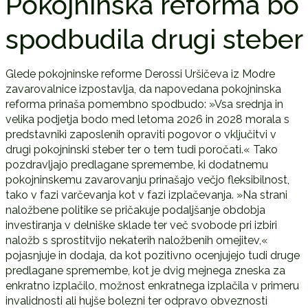
Pokojninska reforma bo
spodbudila drugi steber
Glede pokojninske reforme Derossi Uršičeva iz Modre
zavarovalnice izpostavlja, da napovedana pokojninska
reforma prinaša pomembno spodbudo: »Vsa srednja in
velika podjetja bodo med letoma 2026 in 2028 morala s
predstavniki zaposlenih opraviti pogovor o vključitvi v
drugi pokojninski steber ter o tem tudi poročati.« Tako
pozdravljajo predlagane spremembe, ki dodatnemu
pokojninskemu zavarovanju prinašajo večjo fleksibilnost,
tako v fazi varčevanja kot v fazi izplačevanja. »Na strani
naložbene politike se pričakuje podaljšanje obdobja
investiranja v delniške sklade ter več svobode pri izbiri
naložb s sprostitvijo nekaterih naložbenih omejitev,«
pojasnjuje in dodaja, da kot pozitivno ocenjujejo tudi druge
predlagane spremembe, kot je dvig mejnega zneska za
enkratno izplačilo, možnost enkratnega izplačila v primeru
invalidnosti ali hujše bolezni ter odpravo obveznosti