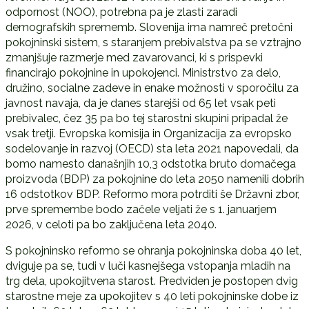
odpornost (NOO), potrebna pa je zlasti zaradi
demografskih sprememb. Slovenija ima namreč pretočni
pokojninski sistem, s staranjem prebivalstva pa se vztrajno
zmanjšuje razmerje med zavarovanci, ki s prispevki
financirajo pokojnine in upokojenci. Ministrstvo za delo,
družino, socialne zadeve in enake možnosti v sporočilu za
javnost navaja, da je danes starejši od 65 let vsak peti
prebivalec, čez 35 pa bo tej starostni skupini pripadal že
vsak tretji. Evropska komisija in Organizacija za evropsko
sodelovanje in razvoj (OECD) sta leta 2021 napovedali, da
bomo namesto današnjih 10,3 odstotka bruto domačega
proizvoda (BDP) za pokojnine do leta 2050 namenili dobrih
16 odstotkov BDP. Reformo mora potrditi še Državni zbor,
prve spremembe bodo začele veljati že s 1. januarjem
2026, v celoti pa bo zaključena leta 2040.
S pokojninsko reformo se ohranja pokojninska doba 40 let,
dviguje pa se, tudi v luči kasnejšega vstopanja mladih na
trg dela, upokojitvena starost. Predviden je postopen dvig
starostne meje za upokojitev s 40 leti pokojninske dobe iz