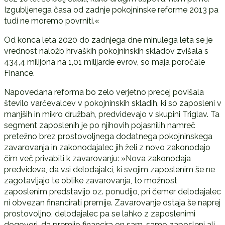
Izgubljenega časa od zadnje pokojninske reforme 2013 pa
tudi ne moremo povrniti.«
Od konca leta 2020 do zadnjega dne minulega leta se je
vrednost naložb hrvaških pokojninskih skladov zvišala s
434,4 milijona na 1,01 milijarde evrov, so maja poročale
Finance.
Napovedana reforma bo zelo verjetno precej povišala
število varčevalcev v pokojninskih skladih, ki so zaposleni v
manjših in mikro družbah, predvidevajo v skupini Triglav. Ta
segment zaposlenih je po njihovih pojasnilih namreč
pretežno brez prostovoljnega dodatnega pokojninskega
zavarovanja in zakonodajalec jih želi z novo zakonodajo
čim več privabiti k zavarovanju: »Nova zakonodaja
predvideva, da vsi delodajalci, ki svojim zaposlenim še ne
zagotavljajo te oblike zavarovanja, to možnost
zaposlenim predstavijo oz. ponudijo, pri čemer delodajalec
ni obvezan financirati premije. Zavarovanje ostaja še naprej
prostovoljno, delodajalec pa se lahko z zaposlenimi
dogovori, da premijo financira on sam, samo zaposleni ali