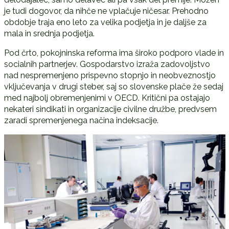
je tudi dogovor, da nihče ne vplačuje ničesar. Prehodno
obdobje traja eno leto za velika podjetja in je daljše za
mala in srednja podjetja.
Pod črto, pokojninska reforma ima široko podporo vlade in
socialnih partnerjev. Gospodarstvo izraža zadovoljstvo
nad nespremenjeno prispevno stopnjo in neobveznostjo
vključevanja v drugi steber, saj so slovenske plače že sedaj
med najbolj obremenjenimi v OECD. Kritični pa ostajajo
nekateri sindikati in organizacije civilne družbe, predvsem
zaradi spremenjenega načina indeksacije.