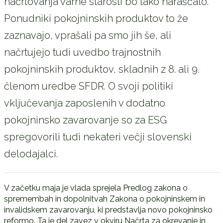
načrtovanja varne starosti bo tako naraščalo.
Ponudniki pokojninskih produktov to že
zaznavajo, vprašali pa smo jih še, ali
načrtujejo tudi uvedbo trajnostnih
pokojninskih produktov, skladnih z 8. ali 9.
členom uredbe SFDR. O svoji politiki
vključevanja zaposlenih v dodatno
pokojninsko zavarovanje so za ESG
spregovorili tudi nekateri večji slovenski
delodajalci.
V začetku maja je vlada sprejela Predlog zakona o
spremembah in dopolnitvah Zakona o pokojninskem in
invalidskem zavarovanju, ki predstavlja novo pokojninsko
reformo. Ta je del zavez v okviru Načrta za okrevanje in