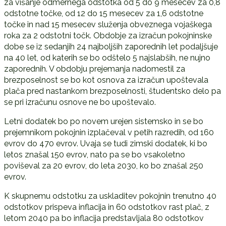
za višanje odmernega odstotka od 5 do 9 mesecev za 0,8
odstotne točke, od 12 do 15 mesecev za 1,6 odstotne
točke in nad 15 mesecev služenja obveznega vojaškega
roka za 2 odstotni točk. Obdobje za izračun pokojninske
dobe se iz sedanjih 24 najboljših zaporednih let podaljšuje
na 40 let, od katerih se bo odštelo 5 najslabših, ne nujno
zaporednih. V obdobju prejemanja nadomestil za
brezposelnost se bo kot osnova za izračun upoštevala
plača pred nastankom brezposelnosti, študentsko delo pa
se pri izračunu osnove ne bo upoštevalo.
Letni dodatek bo po novem urejen sistemsko in se bo
prejemnikom pokojnin izplačeval v petih razredih, od 160
evrov do 470 evrov. Uvaja se tudi zimski dodatek, ki bo
letos znašal 150 evrov, nato pa se bo vsakoletno
poviševal za 20 evrov, do leta 2030, ko bo znašal 250
evrov.
K skupnemu odstotku za uskladitev pokojnin trenutno 40
odstotkov prispeva inflacija in 60 odstotkov rast plač, z
letom 2040 pa bo inflacija predstavljala 80 odstotkov