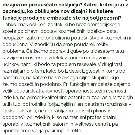
dizajna ne prepuščate naključju? Kateri kriteriji so v
ospredju, ko oblikujete nov dizajn? Na katere
funkcije prodajne embalaže ste najbolj pozorni?
Lahko imaš odličen izdelek, ki bo brez promocijskega
spleta ob dnevni poplavi kozmetičnih izdelkov ostal
neopažen, zato nekontrolirano potrošništvo v kozmetiki ni
dopuščeno. V izhodišču dajemo poudarek rešitvi
problema. Če želimo odpraviti gube po tridesetem letu,
razvijemo in iščemo izdelek z močnimi naravnimi
učinkovinami, ki bodo ta problem reševale. V drugi vrsti
razmišljamo o tem, kako bo izdelek izgledal in komu bo
namenjen, na katere barve prisega ciljna skupina, ki jo
želimo doseči, in podobno. Pri funkcijah embalaže dajemo
velik poudarek atraktivnosti, uporabnosti, teži in varnosti
izdelka, na primer kvalitetnim patentom zapiranja, v zadnjih
letih tudi potrošniku “prijaznejšim” embalažam (družinska –
litrska pakiranja, ne uporabljamo potisnih plinov in
podobno), pri izdelkih, ki so namenjeni profesionalni
uporabi v kozmetičnih salonih in wellness centrih, pa
uporabljamo večja pakiranja in refile.