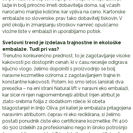
lažje in bolj priročno imeti dobavitelja doma, saj včasih
naročamo manjše količine, kar vpliva na ceno. Kartonske
embalaže so slovenske, prav tako dobavitelj tiskovin. V
prid okolju in zmanjšanju stroškov namreč opuščamo
vložne liste v embalaži in uporabljamo potisk.
Svetovni trend je izdelava trajnostne in ekološke
embalaže. Tudi pri vas?
Trenutno konkurenčno prednost, to je zagotavljanje visoke
kakovosti po dostopnih cenah, ki v času recesije odigrava
ključno vlogo, želimo dopolniti s proizvodnjo še bolj
naravne kozmetike oziroma z zagotavljanjem trajne in
konstantne kakovosti. Potem, ko smo letos lansirali dva
presežka – na eni strani Natural lift v naravni eko embalaži,
kar sicer ni njen najpomembnejši atribut (njen atribut je
zlato-srebrna folija z dodatkom rdeče, ki obeta
blagostanje) in linijo Oliva, pri kateri je embalaža prilagojena
naravnim atributom, čeprav ni eko reciklirana, si želimo
postati ponudnik čiste eko certificirane kozmetike. Pri 400
do 500 izdelkih za profesionalno nego in široko potrošnjo