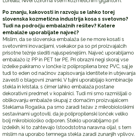
L’oréalu, Nivei oziroma vsem kozmetičnim gigantom.
Po znanju, kakovosti in razvoju se lahko torej
slovenska kozmetična industrija kosa s svetovno?
Tudi na področju embalažnih rešitev? Katere
embalaže uporabljate največ?
Mislim, da se slovenska embalaža še ne more kosati s
svetovnimi inovacijami, vsekakor pa so pri proizvajalcih
prisotne težnje slediti najuspešnejšim. Največ uporabljamo
embalažo iz PP in PET ter PE. Pri obrazni negi skoraj vse
izdelke pakiramo v lončke iz polipropilena brez PVC, saj je
tudi to eden od načinov zapisovanja identitete in utrjevanja
zavesti o blagovni znamki. V tujini uporabljajo kombinacije
stekla in kristala, s čimer lahko embalaža postane
dekorativni predmet v kopalnici. Tudi mi smo razmišljali o
oblikovanju embalaže skupaj z domačim proizvajalcem
Steklarna Rogaška, pa smo zaradi težav z mikrobiološkimi
sestavinami ugotovili, da je polipropilenski lonček veliko
bolj mikrobiološko odporen. Steklo uporabljamo pri
izdelkih, ki to zahtevajo (stoodstotna naravna olja), s tem
mislim na uporabo temnega stekla zaradi zunanjih vplivov.