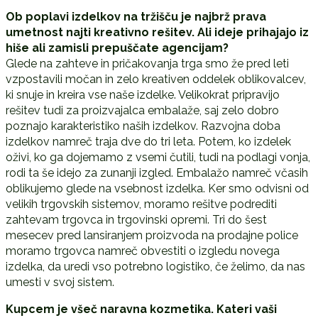
Ob poplavi izdelkov na tržišču je najbrž prava
umetnost najti kreativno rešitev. Ali ideje prihajajo iz
hiše ali zamisli prepuščate agencijam?
Glede na zahteve in pričakovanja trga smo že pred leti
vzpostavili močan in zelo kreativen oddelek oblikovalcev,
ki snuje in kreira vse naše izdelke. Velikokrat pripravijo
rešitev tudi za proizvajalca embalaže, saj zelo dobro
poznajo karakteristiko naših izdelkov. Razvojna doba
izdelkov namreč traja dve do tri leta. Potem, ko izdelek
oživi, ko ga dojemamo z vsemi čutili, tudi na podlagi vonja,
rodi ta še idejo za zunanji izgled. Embalažo namreč včasih
oblikujemo glede na vsebnost izdelka. Ker smo odvisni od
velikih trgovskih sistemov, moramo rešitve podrediti
zahtevam trgovca in trgovinski opremi. Tri do šest
mesecev pred lansiranjem proizvoda na prodajne police
moramo trgovca namreč obvestiti o izgledu novega
izdelka, da uredi vso potrebno logistiko, če želimo, da nas
umesti v svoj sistem.
Kupcem je všeč naravna kozmetika. Kateri vaši