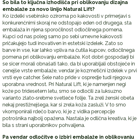
So bila to ključna izhodišča pri oblikovanju dizajna
embalaže za novo linijo Natural Lift?
Ko izdelki vsebinsko oziroma po kakovosti v primerjavi s
konkurenčnimi skoraj ne odstopajo eden od drugega, sta
embalaža in njena sporočilnost odločilnega pomena.
Kupci od nas poleg samo po sebi umevne kakovosti
pričakujejo tudi inovativen in estetski izdelek. Zato so
barve in vse, kar lahko vpliva na čutila kupcev, odločilnega
pomena pri oblikovanju embalaže. Kot dobri gospodarji bi
se sicer morali obnašati tako, da bi uporabljali obstoječe in
cenejše vrste embalaže, vendar je kozmetični izdelek v prvi
vrsti eye catcher. Šele nato pride v ospredje tudi njegova
uporabna vrednost. Pri Natural Lift, ki je namenjen negi
kože po tridesetem letu, smo se odločili za luksuzno
varianto zlato‑srebrne svetleče folije. Ta zreli ženski obeta
nekaj prestižnejšega, kar si zrela koža zasluži. V to smo
vkomponirali rdečo barvo, ki je z vidika percepcije
potrošnika najbolj opažena. Nastala je odlična kreativa, ki je
bila s strani uporabnikov pohvaljena.
Pa vendar odločitve o izbiri embalaže in oblikovanju