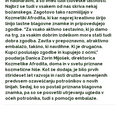
in nadnaravni, a so imeli tudi človeške lastnosti.
Najbrž se tudi v vsakem od nas skriva nekaj
božanskega. Zagotovo tako razmišljajo v
Kozmetiki Afrodita, ki kar naprej kreativno širijo
linijo lastne blagovne znamke in pripovedujejo
zgodbe. “Za vsako aktivno sestavino, ki jo damo
na trg, za vsakim dobrim izdelkom mora stati tudi
dobra zgodba. Zavita v prepoznavno, atraktivno
embalažo, takšno, ki navdihne. Ki je drugačna.
Kupci poslušajo zgodbe in kupujejo z očmi,”
poudarja Danica Zorin Mijošek, direktorica
Kozmetike Afrodita, doma in v svetu priznane
kozmetične hiše. Kot še dodaja, je bilo prvih
štirideset let razvoja in rasti družbe namenjenih
predvsem ozaveščanju potrošnikov o novih
linijah. Sedaj, ko so postali priznana blagovna
znamka, pa so se posvetili utrjevanju ugleda v
očeh potrošnika, tudi s pomočjo embalaže.