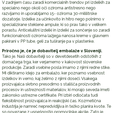
V zadnjem času zaradi komercialnih trendov pri izdelkih za
specialno nego okoli oči oziroma antistresno nego
razvijamo in uporabljamo 15- oziroma 30-mililitrske
dozatorje. Izdelke za učinkovito in hitro nego polnimo v
specializirane steklene ampule, ki so prav tako v velikem
porastu. Anticelulitni izdelki in izdelki za sončenje so zaradi
funkcionalnosti oziroma lažjega nanosa kreme v glavnem
pakirani v PP tube, geli za tuširanje pa v plastenke.
Priročno je, če je dobavitelj embalaže v Sloveniji.
Tako je. Naši dobavitelji so v devetdesetih odstotkih z
domačega trga, ker verjamemo v kakovost slovenske
produkcije. Zaradi vsebine posla imamo z njimi redne stike.
Mi diktiramo idejo za embalažo, ker poznamo vsebnost
izdelkov in vemo, kaj želimo z njimi doseči. Vsakega
proizvajalca skrbno presodimo s stališča proizvodnih
procesov in ustreznosti materialov, ki morajo seveda imeti
zakonsko ustrezne certifikate. Pri izbiri odločata tudi
fleksibilnost proizvajalca in reakcijski čas. Kozmetična
industrija je namreč nepredvidljiva in težko planira kvote. Te
so povezane z uspešnostjo promocijske akcije. Zato je