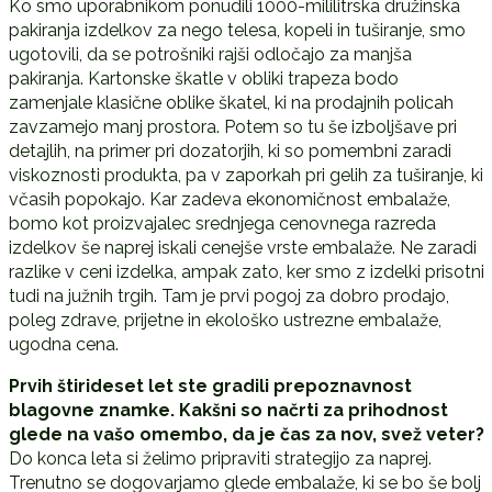
Ko smo uporabnikom ponudili 1000-mililitrska družinska
pakiranja izdelkov za nego telesa, kopeli in tuširanje, smo
ugotovili, da se potrošniki rajši odločajo za manjša
pakiranja. Kartonske škatle v obliki trapeza bodo
zamenjale klasične oblike škatel, ki na prodajnih policah
zavzamejo manj prostora. Potem so tu še izboljšave pri
detajlih, na primer pri dozatorjih, ki so pomembni zaradi
viskoznosti produkta, pa v zaporkah pri gelih za tuširanje, ki
včasih popokajo. Kar zadeva ekonomičnost embalaže,
bomo kot proizvajalec srednjega cenovnega razreda
izdelkov še naprej iskali cenejše vrste embalaže. Ne zaradi
razlike v ceni izdelka, ampak zato, ker smo z izdelki prisotni
tudi na južnih trgih. Tam je prvi pogoj za dobro prodajo,
poleg zdrave, prijetne in ekološko ustrezne embalaže,
ugodna cena.
Prvih štirideset let ste gradili prepoznavnost
blagovne znamke. Kakšni so načrti za prihodnost
glede na vašo omembo, da je čas za nov, svež veter?
Do konca leta si želimo pripraviti strategijo za naprej.
Trenutno se dogovarjamo glede embalaže, ki se bo še bolj