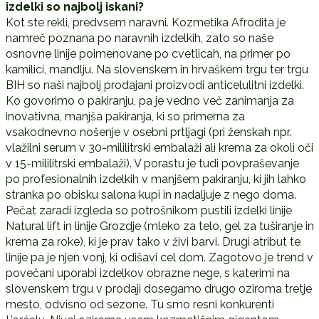
izdelki so najbolj iskani?
Kot ste rekli, predvsem naravni. Kozmetika Afrodita je
namreč poznana po naravnih izdelkih, zato so naše
osnovne linije poimenovane po cvetlicah, na primer po
kamilici, mandlju. Na slovenskem in hrvaškem trgu ter trgu
BIH so naši najbolj prodajani proizvodi anticelulitni izdelki.
Ko govorimo o pakiranju, pa je vedno več zanimanja za
inovativna, manjša pakiranja, ki so primerna za
vsakodnevno nošenje v osebni prtljagi (pri ženskah npr.
vlažilni serum v 30-mililitrski embalaži ali krema za okoli oči
v 15-mililitrski embalaži). V porastu je tudi povpraševanje
po profesionalnih izdelkih v manjšem pakiranju, ki jih lahko
stranka po obisku salona kupi in nadaljuje z nego doma.
Pečat zaradi izgleda so potrošnikom pustili izdelki linije
Natural lift in linije Grozdje (mleko za telo, gel za tuširanje in
krema za roke), ki je prav tako v živi barvi. Drugi atribut te
linije pa je njen vonj, ki odišavi cel dom. Zagotovo je trend v
povečani uporabi izdelkov obrazne nege, s katerimi na
slovenskem trgu v prodaji dosegamo drugo oziroma tretje
mesto, odvisno od sezone. Tu smo resni konkurenti