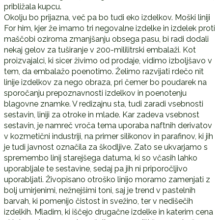
približala kupcu.
Okolju bo prijazna, več pa bo tudi eko izdelkov. Moški liniji
For him, kjer že imamo tri negovalne izdelke in izdelek proti
maščobi oziroma zmanjšanju obsega pasu, bi radi dodali
nekaj gelov za tuširanje v 200-mililitrski embalaži. Kot
proizvajalci, ki sicer živimo od prodaje, vidimo izboljšavo v
tem, da embalažo poenotimo. Želimo razvijati rdečo nit
linije izdelkov za nego obraza, pri čemer bo poudarek na
sporočanju prepoznavnosti izdelkov in poenotenju
blagovne znamke. V redizajnu sta, tudi zaradi vsebnosti
sestavin, liniji za otroke in mlade. Kar zadeva vsebnost
sestavin, je namreč vroča tema uporaba naftnih derivatov
v kozmetični industriji, na primer silikonov in parafinov, ki jih
je tudi javnost označila za škodljive. Zato se ukvarjamo s
spremembo linij starejšega datuma, ki so včasih lahko
uporabljale te sestavine, sedaj pa jih ni priporočljivo
uporabljati. Živopisano otroško linijo moramo zamenjati z
bolj umirjenimi, nežnejšimi toni, saj je trend v pastelnih
barvah, ki pomenijo čistost in svežino, ter v nedišečih
izdelkih. Mladim, ki iščejo drugačne izdelke in katerim cena