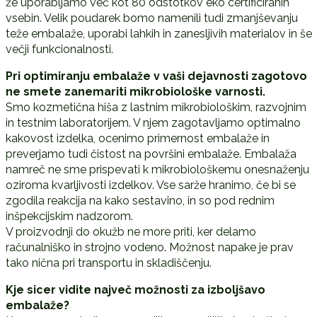
že uporabljamo več kot 80 odstotkov eko certificiranih
vsebin. Velik poudarek bomo namenili tudi zmanjševanju
teže embalaže, uporabi lahkih in zanesljivih materialov in še
večji funkcionalnosti.
Pri optimiranju embalaže v vaši dejavnosti zagotovo
ne smete zanemariti mikrobiološke varnosti.
Smo kozmetična hiša z lastnim mikrobiološkim, razvojnim
in testnim laboratorijem. V njem zagotavljamo optimalno
kakovost izdelka, ocenimo primernost embalaže in
preverjamo tudi čistost na površini embalaže. Embalaža
namreč ne sme prispevati k mikrobiološkemu onesnaženju
oziroma kvarljivosti izdelkov. Vse sarže hranimo, če bi se
zgodila reakcija na kako sestavino, in so pod rednim
inšpekcijskim nadzorom.
V proizvodnji do okužb ne more priti, ker delamo
računalniško in strojno vodeno. Možnost napake je prav
tako nična pri transportu in skladiščenju.
Kje sicer vidite največ možnosti za izboljšavo
embalaže?