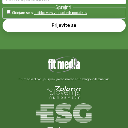
Sprejmi
*
Strinjam se s
politiko varstva osebnih podatkov
Prijavite se
Fit media d.o.o. je upravljavec navedenih blagovnih znamk.