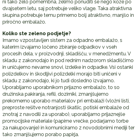
ni tako zelo pomembna, želimo ponuditi še nego kože po
dvajsetem letu, saj potrebuje veliko vlage. Taka atraktivna
skupina potrebuje temu primerno bolj atraktivno, manjšo in
priročno embalažo.
Koliko ste zeleno podjetje?
Imamo vzpostavljen sistem za odpadno embalažo, s
katerim izvajamo ločeno zbiranje odpadkov v vseh
procesih dela, v proizvodnji, skladišču, v menedžmentu. V
skladu z zakonodajo in pod rednim nadzorom skladiščimo
in uničujemo nevarne snovi, izdelke in odpadke. Vsi ostanki
polizdelkov in škodljivi polizdelki morajo biti uničeni v
skladu z zakonodajo, ki jo tudi dosledno izvajamo.
Uporabljamo uporabnikom prijazno embalažo, to so
družinska pakiranja, refili, dozirniki, zmanjšujemo
prekomerno uporabo materialov pri embalaži (vložni listi,
preproste rešitve notranjosti škatlic, potiski embalaže od
znotraj z navodili za uporabo), uporabljamo prijaznejše
promocijske materiale (papirne vrečke, podarjamo torbe
za nakupovanje) in komuniciramo z novodobnimi mediji ter
tako zmanjšujemo porabo papirja.