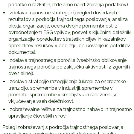
podatke o razkritjih, izdelamo načrt zbiranja podatkov).
Izdelava trajnostne strategije (pregled dosedanjih
rezultatov s področja trajnostnega poslovanja, analiza
okolja organizacije, ocena dvojne pomembnosti z
ovrednotenjem ESG vplivov, posvet s ključnimi deležniki
organizacije, opredelitev strateških ciljev in kazalnikov,
opredelitev resursov v podjetju, oblikovanje in potrditev
dokumenta).
Izdelava trajnostnega poročila (vsebinsko oblikovanje
trajnostnega poročila po zaključku aktivnosti iz zgornjih
dveh alinej).
Izdelava strategije razogljičenja (ukrepi za energetsko
tranzicijo, spremembe v industriji, spremembe v
prometu, spremembe v kmetijstvu in rabi zemljišč,
vključevanje vseh deležnikov).
Izobraževalne rešitve za trajnostno nabavo in trajnostno
upravljanje človeških virov.
Poleg izobraževanj s področja trajnostnega poslovanja
organiziramo seminarje s področja kakovosti, okolja,