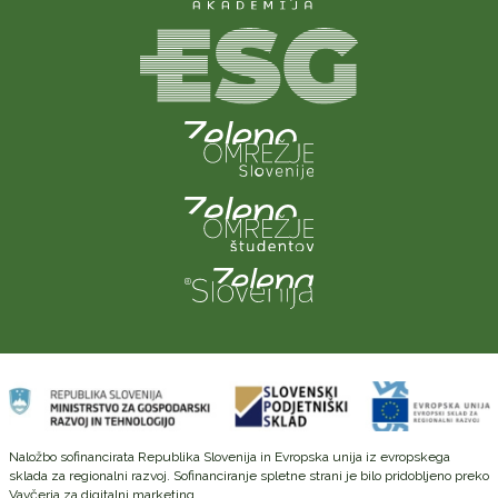
Naložbo sofinancirata Republika Slovenija in Evropska unija iz evropskega
sklada za regionalni razvoj. Sofinanciranje spletne strani je bilo pridobljeno preko
Vavčerja za digitalni marketing.