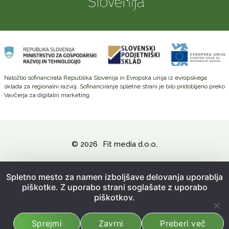
Naložbo sofinancirata Republika Slovenija in Evropska unija iz evropskega
sklada za regionalni razvoj. Sofinanciranje spletne strani je bilo pridobljeno preko
Vavčerja za digitalni marketing.
© 2026
Fit media d.o.o.
Politika zasebnosti in varovanje osebnih podatkov
Spletno mesto za namen izboljšave delovanja uporablja
piškotke. Z uporabo strani soglašate z uporabo
Splošni pogoji poslovanja
piškotkov.
Kazalo strani
Sprejmi
Zavrni
Preberi več
Izdelava spletne strani:
Emigma