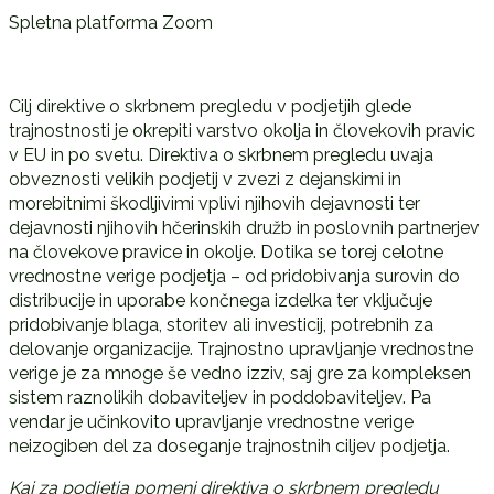
Spletna platforma Zoom
Cilj direktive o skrbnem pregledu v podjetjih glede
trajnostnosti je okrepiti varstvo okolja in človekovih pravic
v EU in po svetu. Direktiva o skrbnem pregledu uvaja
obveznosti velikih podjetij v zvezi z dejanskimi in
morebitnimi škodljivimi vplivi njihovih dejavnosti ter
dejavnosti njihovih hčerinskih družb in poslovnih partnerjev
na človekove pravice in okolje. Dotika se torej celotne
vrednostne verige podjetja – od pridobivanja surovin do
distribucije in uporabe končnega izdelka ter vključuje
pridobivanje blaga, storitev ali investicij, potrebnih za
delovanje organizacije. Trajnostno upravljanje vrednostne
verige je za mnoge še vedno izziv, saj gre za kompleksen
sistem raznolikih dobaviteljev in poddobaviteljev. Pa
vendar je učinkovito upravljanje vrednostne verige
neizogiben del za doseganje trajnostnih ciljev podjetja.
Kaj za podjetja pomeni direktiva o skrbnem pregledu