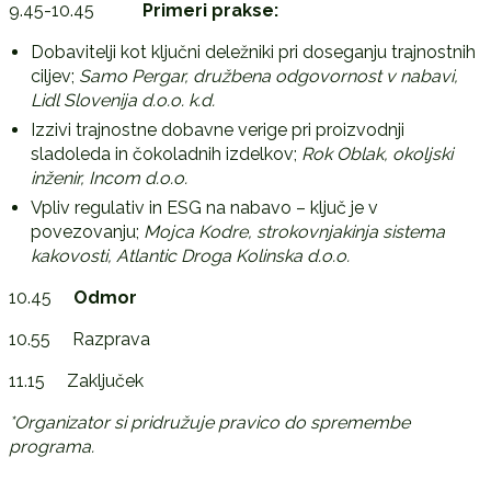
9.45-10.45
Primeri prakse:
Dobavitelji kot ključni deležniki pri doseganju trajnostnih
ciljev;
Samo Pergar, družbena odgovornost v nabavi,
Lidl Slovenija d.o.o. k.d.
Izzivi trajnostne dobavne verige pri proizvodnji
sladoleda in čokoladnih izdelkov;
Rok Oblak, okoljski
inženir, Incom d.o.o.
Vpliv regulativ in ESG na nabavo – ključ je v
povezovanju;
Mojca Kodre, strokovnjakinja sistema
kakovosti, Atlantic Droga Kolinska d.o.o.
10.45
Odmor
10.55 Razprava
11.15 Zaključek
*Organizator si pridružuje pravico do spremembe
programa.