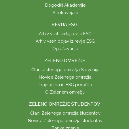
Dogodki Akademije
Strokovnjaki
REVIJA ESG
Arhiv vseh izdaj revije ESG
Arhiv vseh objav iz revije ESG
Oglaševanje
ZELENO OMREŽJE
Člani Zelenega omrežja Slovenije
Novice Zelenega omrežja
Trajnostna in ESG poročila
O Zelenem omrežju
ZELENO OMREŽJE ŠTUDENTOV
Člani Zelenega omrežja študentov
Novice Zelenega omrežja študentov
Banka znanja