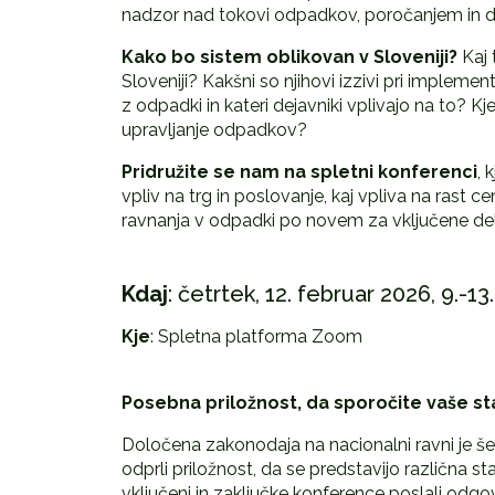
nadzor nad tokovi odpadkov, poročanjem in do
Kako bo sistem oblikovan v Sloveniji?
Kaj 
Sloveniji? Kakšni so njihovi izzivi pri impleme
z odpadki in kateri dejavniki vplivajo na to? Kj
upravljanje odpadkov?
Pridružite se nam na
spletni konferenci
, 
vpliv na trg in poslovanje, kaj vpliva na rast cen
ravnanja v odpadki po novem za vključene del
Kdaj
: četrtek, 12. februar 2026, 9.-13
Kje
: Spletna platforma Zoom
Posebna priložnost, da sporočite vaše sta
Določena zakonodaja na nacionalni ravni je še 
odprli priložnost, da se predstavijo različna sta
vključeni in zaključke konference poslali odg