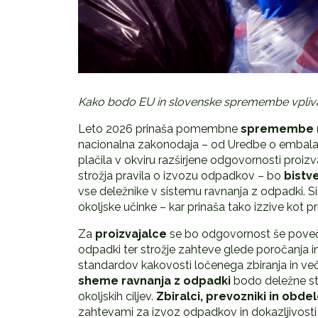
Kako bodo EU in slovenske spremembe vplival
Leto 2026 prinaša pomembne
spremembe na
nacionalna zakonodaja – od Uredbe o embala
plačila v okviru razširjene odgovornosti proiz
strožja pravila o izvozu odpadkov – bo
bistv
vse deležnike v sistemu ravnanja z odpadki. Sis
okoljske učinke – kar prinaša tako izzive kot pr
Za
proizvajalce
se bo odgovornost še povečal
odpadki ter strožje zahteve glede poročanja in 
standardov kakovosti ločenega zbiranja in večj
sheme ravnanja z odpadki
bodo deležne str
okoljskih ciljev.
Zbiralci, prevozniki in obdel
zahtevami za izvoz odpadkov in dokazljivost