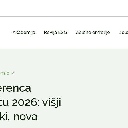
Akademija
Revija ESG
Zeleno omrežje
Zele
mije
/
erenca
u 2026: višji
oški, nova