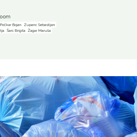
Zoom
Počkar Bojan
Zupanc Sebastijan
tja
Šarc Brigita
Žagar Maruša