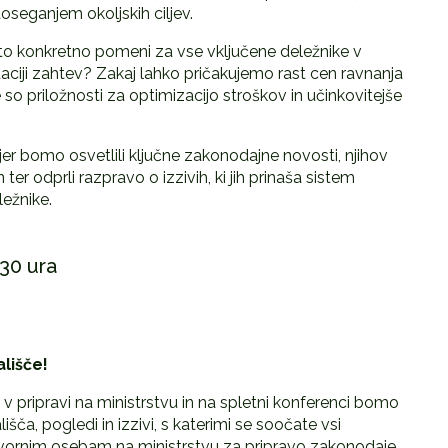
seganjem okoljskih ciljev.
to konkretno pomeni za vse vključene deležnike v
ntaciji zahtev? Zakaj lahko pričakujemo rast cen ravnanja
e so priložnosti za optimizacijo stroškov in učinkovitejše
kjer bomo osvetlili ključne zakonodajne novosti, njihov
 ter odprli razpravo o izzivih, ki jih prinaša sistem
ežnike.
.30 ura
lišče!
v pripravi na ministrstvu in na spletni konferenci bomo
lišča, pogledi in izzivi, s katerimi se soočate vsi
ovornim osebam na ministrstvu za pripravo zakonodaje.