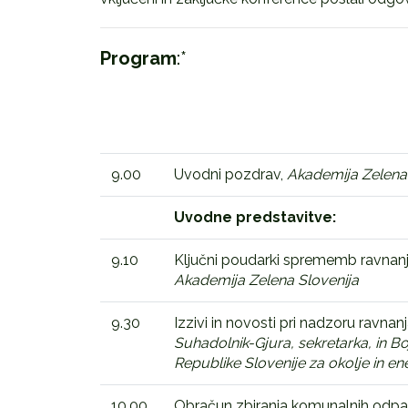
Program
:*
9.00
Uvodni pozdrav,
Akademija Zelena 
Uvodne predstavitve:
9.10
Ključni poudarki sprememb ravnanj
Akademija Zelena Slovenija
9.30
Izzivi in novosti pri nadzoru ravn
Suhadolnik-Gjura, sekretarka, in Boj
Republike Slovenije za okolje in en
10.00
Obračun zbiranja komunalnih odpad