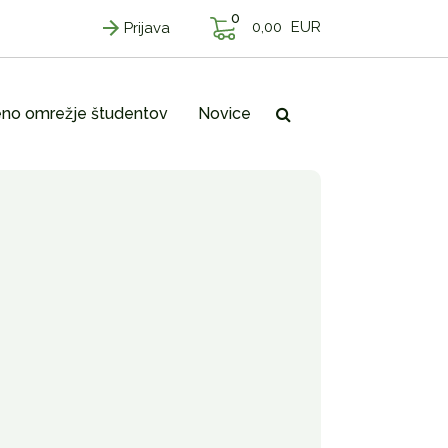
0
0,00
EUR
Prijava
no omrežje študentov
Novice