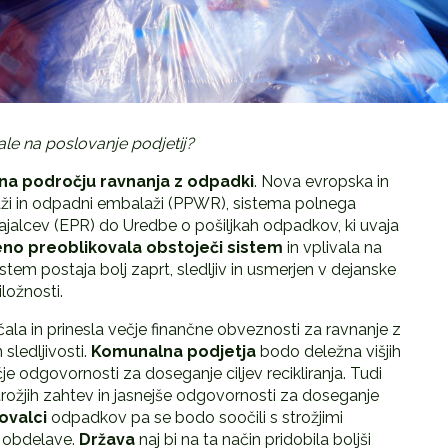
e na poslovanje podjetij?
 področju ravnanja z odpadki
. Nova evropska in
ži in odpadni embalaži (PPWR), sistema polnega
vajalcev (EPR) do Uredbe o pošiljkah odpadkov, ki uvaja
eno preoblikovala obstoječi sistem
in vplivala na
tem postaja bolj zaprt, sledljiv in usmerjen v dejanske
iložnosti.
a in prinesla večje finančne obveznosti za ravnanje z
sledljivosti.
Komunalna podjetja
bodo deležna višjih
e odgovornosti za doseganje ciljev recikliranja. Tudi
ožjih zahtev in jasnejše odgovornosti za doseganje
ovalci
odpadkov pa se bodo soočili s strožjimi
i obdelave.
Država
naj bi na ta način pridobila boljši