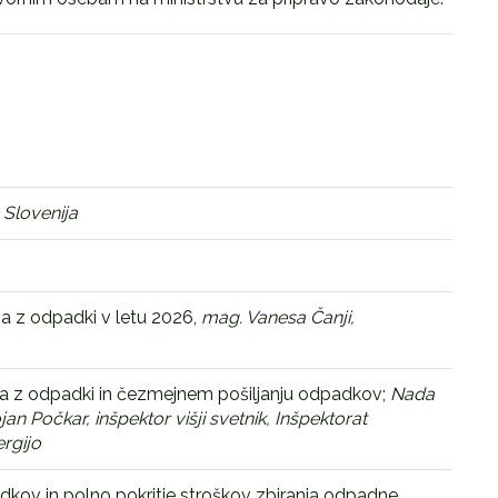
Slovenija
a z odpadki v letu 2026,
mag. Vanesa Čanji,
anja z odpadki in čezmejnem pošiljanju odpadkov;
Nada
an Počkar, inšpektor višji svetnik,
Inšpektorat
ergijo
kov in polno pokritje stroškov zbiranja odpadne