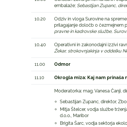
embalaže;
Sebastijan Zupanc, dir
10.20
Odziv in vloga Surovine na spreme
prilagajanje določb o čezmejnem p
pravne in kadrovske službe, Surovin
10.40
Operativni in zakonodajni izzivi r
Žekar, strokovnjakinja v oddelku Ne
11.00
Odmor
11.10
Okrogla miza: Kaj nam prinaša 
Moderatorka: mag. Vanesa Čanji, dir
Sebastijan Zupanc, direktor, Z
Mitja Štelcer, vodja službe trž
d.o.o., Maribor
Brigita Šarc, vodja sektorja ekolo