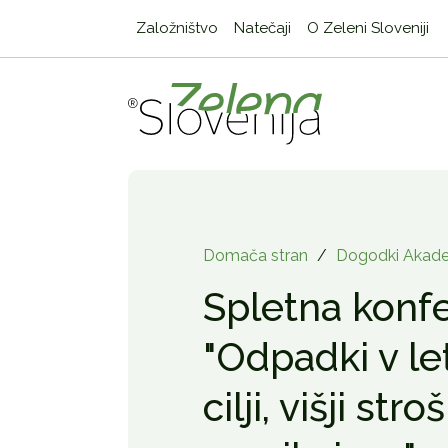
Založništvo
Natečaji
O Zeleni Sloveniji
Domača stran
/
Dogodki Akade
Spletna konf
"Odpadki v let
cilji, višji str