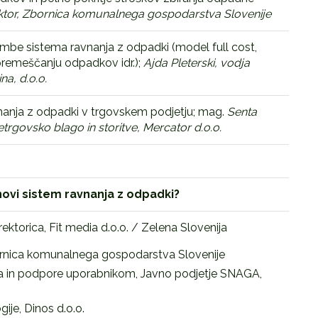
ektor, Zbornica komunalnega gospodarstva Slovenije
mbe sistema ravnanja z odpadki (model full cost,
remeščanju odpadkov idr.);
Ajda Pleterski, vodja
a, d.o.o.
avnanja z odpadki v trgovskem podjetju; mag.
Senta
trgovsko blago in storitve, Mercator d.o.o.
novi sistem ravnanja z odpadki?
ektorica, Fit media d.o.o. / Zelena Slovenija
bornica komunalnega gospodarstva Slovenije
enja in podpore uporabnikom, Javno podjetje SNAGA,
gije, Dinos d.o.o.