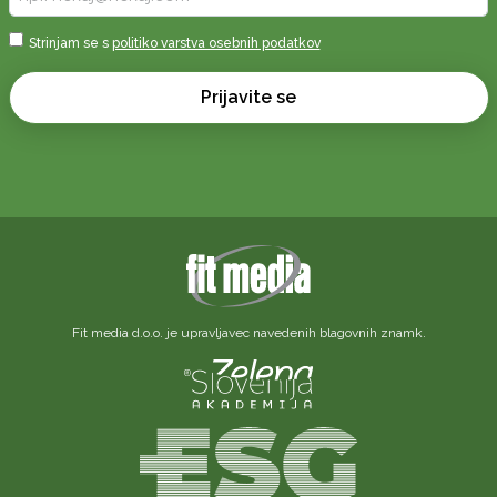
vaš
e-
Sprejmi
Strinjam se s
politiko varstva osebnih podatkov
naslov
*
*
Prijavite se
Fit media d.o.o. je upravljavec navedenih blagovnih znamk.