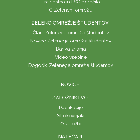
Trajnostna in ESG poročila
O Zelenem omrežju
ZELENO OMREŽJE ŠTUDENTOV
Člani Zelenega omrežja študentov
Novice Zelenega omrežja študentov
Banka znanja
Video vsebine
Dogodki Zelenega omrežja študentov
NOVICE
ZALOŽNIŠTVO
Publikacije
Strokovnjaki
O založbi
NATEČAJI