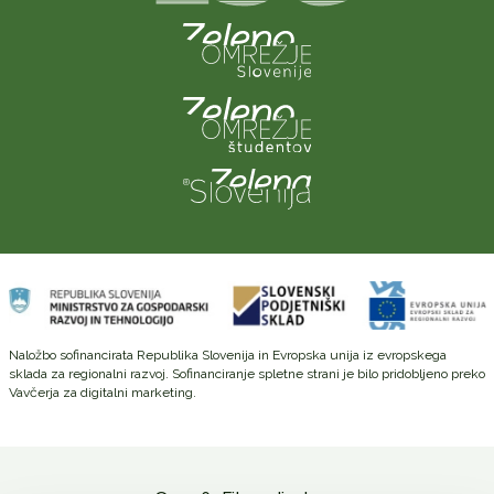
Naložbo sofinancirata Republika Slovenija in Evropska unija iz evropskega
sklada za regionalni razvoj. Sofinanciranje spletne strani je bilo pridobljeno preko
Vavčerja za digitalni marketing.