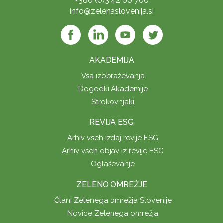
+386 (0)3 42 66 700
info@zelenaslovenija.si
AKADEMIJA
Vsa izobraževanja
Dogodki Akademije
Strokovnjaki
REVIJA ESG
Arhiv vseh izdaj revije ESG
Arhiv vseh objav iz revije ESG
Oglaševanje
ZELENO OMREŽJE
Člani Zelenega omrežja Slovenije
Novice Zelenega omrežja