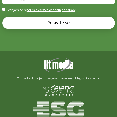
vaš
e-
Sprejmi
Strinjam se s
politiko varstva osebnih podatkov
naslov
*
*
Prijavite se
Fit media d.o.o. je upravljavec navedenih blagovnih znamk.