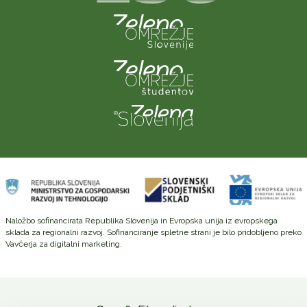
Naložbo sofinancirata Republika Slovenija in Evropska unija iz evropskega
sklada za regionalni razvoj. Sofinanciranje spletne strani je bilo pridobljeno preko
Vavčerja za digitalni marketing.