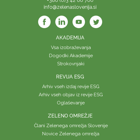
+386 (0)3 42 66 700
info@zelenaslovenija.si
AKADEMIJA
Vsa izobraževanja
Dogodki Akademije
Strokovnjaki
REVIJA ESG
Arhiv vseh izdaj revije ESG
Arhiv vseh objav iz revije ESG
Oglaševanje
ZELENO OMREŽJE
Člani Zelenega omrežja Slovenije
Novice Zelenega omrežja