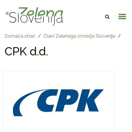
Domača stran
/
Člani Zelenega omrežja Slovenije
/
CPK d.d.