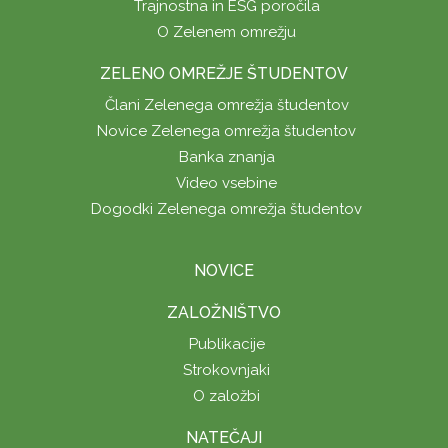
Trajnostna in ESG poročila
O Zelenem omrežju
ZELENO OMREŽJE ŠTUDENTOV
Člani Zelenega omrežja študentov
Novice Zelenega omrežja študentov
Banka znanja
Video vsebine
Dogodki Zelenega omrežja študentov
NOVICE
ZALOŽNIŠTVO
Publikacije
Strokovnjaki
O založbi
NATEČAJI