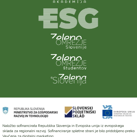
Naložbo sofinancirata Republika Slovenija in Evropska unija iz evropskega
sklada za regionalni razvoj. Sofinanciranje spletne strani je bilo pridobljeno preko
Vavčerja za digitalni marketing.