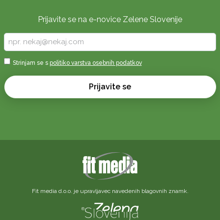
Prijavite se na e-novice Zelene Slovenije
Vpišite
vaš
e-
Sprejmi
Strinjam se s
politiko varstva osebnih podatkov
naslov
*
*
Prijavite se
Fit media d.o.o. je upravljavec navedenih blagovnih znamk.