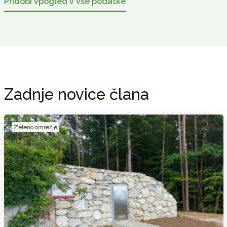
Pridobi vpogled v vse podatke
Zadnje novice člana
Zeleno omrežje