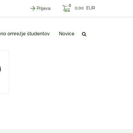
0
0,00
EUR
Prijava
no omrežje študentov
Novice