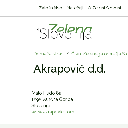
Založništvo
Natečaji
O Zeleni Sloveniji
Domača stran
/
Člani Zelenega omrežja Slo
Akrapovič d.d.
Malo Hudo 8a
1295Ivančna Gorica
Slovenija
www.akrapovic.com