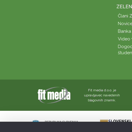
ZELEN
Člani 
Novice
Banka 
Video 
Dogod
študen
Fit media d.o.o. je
upravljavec navedenih
blagovnih znamk.