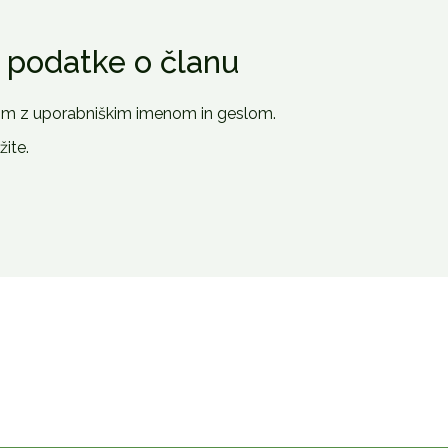
e podatke o članu
om z uporabniškim imenom in geslom.
ite.