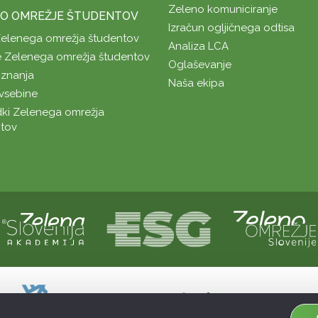
Zeleno komuniciranje
O OMREŽJE ŠTUDENTOV
Izračun ogljičnega odtisa
Zelenega omrežja študentov
Analiza LCA
 Zelenega omrežja študentov
Oglaševanje
znanja
Naša ekipa
vsebine
ki Zelenega omrežja
tov
Naložbo sofinancirata Republika Slovenij
Sofinanciranje spletne strani je bilo pri