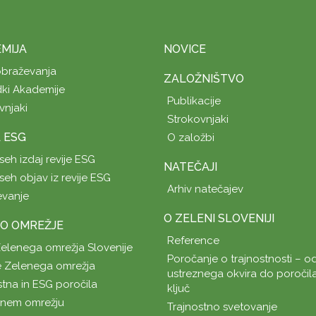
MIJA
NOVICE
obraževanja
ZALOŽNIŠTVO
ki Akademije
Publikacije
vnjaki
Strokovnjaki
A ESG
O založbi
seh izdaj revije ESG
NATEČAJI
seh objav iz revije ESG
Arhiv natečajev
evanje
O ZELENI SLOVENIJI
O OMREŽJE
Reference
Zelenega omrežja Slovenije
Poročanje o trajnostnosti – od
 Zelenega omrežja
ustreznega okvira do poročil
stna in ESG poročila
ključ
enem omrežju
Trajnostno svetovanje