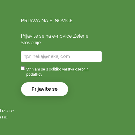
PRIJAVA NA E-NOVICE
Prijavite se na e-novice Zelene
Slovenije
Vpišite
vaš
e-
Sprejmi
Strinjam se s
politiko varstva osebnih
naslov
podatkov
*
*
Prijavite se
 izbire
a na