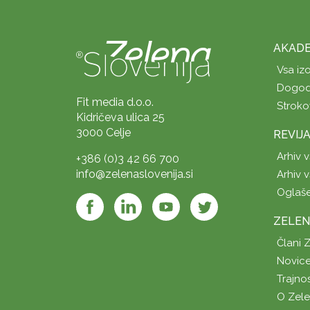
AKADE
Vsa iz
Dogod
Fit media d.o.o.
Stroko
Kidričeva ulica 25
3000 Celje
REVIJ
Arhiv v
+386 (0)3 42 66 700
info@zelenaslovenija.si
Arhiv v
Oglaš
ZELEN
Člani 
Novice
Trajno
O Zel