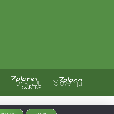
a in Evropska unija iz evropskega sklada za regionalni razvoj.
dobljeno preko Vavčerja za digitalni marketing.