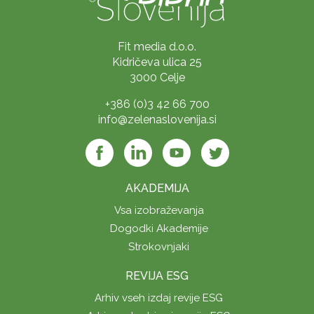
Fit media d.o.o.
Kidričeva ulica 25
3000 Celje
+386 (0)3 42 66 700
info@zelenaslovenija.si
AKADEMIJA
Vsa izobraževanja
Dogodki Akademije
Strokovnjaki
REVIJA ESG
Arhiv vseh izdaj revije ESG