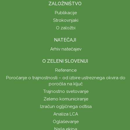
ZALOŽNIŠTVO
Publikacije
Strokovnjaki
O založbi
NATEČAJI
Arhiv natečajev
O ZELENI SLOVENIJI
Reference
Poročanje o trajnostnosti – od izbire ustreznega okvira do
poročila na ključ
Trajnostno svetovanje
Zeleno komuniciranje
Izračun ogljičnega odtisa
Analiza LCA
Oglaševanje
Naša ekipa