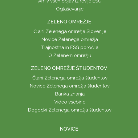
Arhiv vseh objav iz revije ESG
Oglaševanje
ZELENO OMREŽJE
Člani Zelenega omrežja Slovenije
Novice Zelenega omrežja
Trajnostna in ESG poročila
O Zelenem omrežju
ZELENO OMREŽJE ŠTUDENTOV
Člani Zelenega omrežja študentov
Novice Zelenega omrežja študentov
Banka znanja
Video vsebine
Dogodki Zelenega omrežja študentov
NOVICE