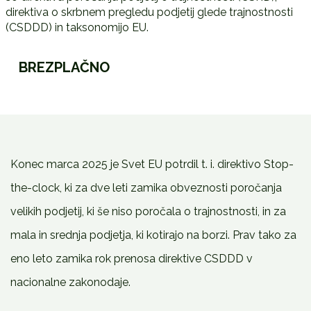
direktiva o skrbnem pregledu podjetij glede trajnostnosti
(CSDDD) in taksonomijo EU.
Zakonodajni
BREZPLAČNO
paket
Omnibus
–
kaj
prinaša
za
Konec marca 2025 je Svet EU potrdil t. i. direktivo Stop-
poročanje
o
the-clock, ki za dve leti zamika obveznosti poročanja
trajnostnosti,
velikih podjetij, ki še niso poročala o trajnostnosti, in za
skrbni
pregled
mala in srednja podjetja, ki kotirajo na borzi. Prav tako za
in
eno leto zamika rok prenosa direktive CSDDD v
taksonomijo?
količina
nacionalne zakonodaje.