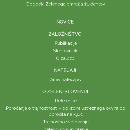
Dogodki Zelenega omrežja študentov
NOVICE
ZALOŽNIŠTVO
Publikacije
Strokovnjaki
O založbi
NATEČAJI
Arhiv natečajev
O ZELENI SLOVENIJI
Reference
Poročanje o trajnostnosti – od izbire ustreznega okvira do
poročila na ključ
Trajnostno svetovanje
Zeleno komuniciranje