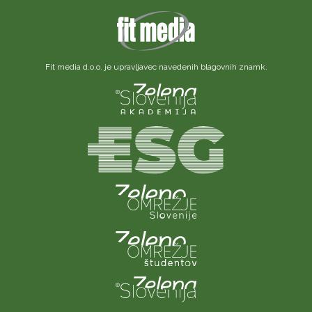
Fit media d.o.o. je upravljavec navedenih blagovnih znamk.