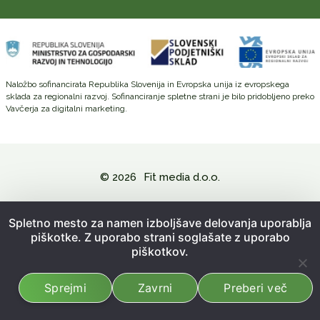
Naložbo sofinancirata Republika Slovenija in Evropska unija iz evropskega
sklada za regionalni razvoj. Sofinanciranje spletne strani je bilo pridobljeno preko
Vavčerja za digitalni marketing.
© 2026
Fit media d.o.o.
Politika zasebnosti in varovanje osebnih podatkov
Spletno mesto za namen izboljšave delovanja uporablja
piškotke. Z uporabo strani soglašate z uporabo
Splošni pogoji poslovanja
piškotkov.
Kazalo strani
Sprejmi
Zavrni
Preberi več
Izdelava spletne strani:
Emigma