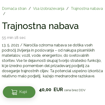
Domača stran
/
Vsa izobraževanja
/
Trajnostna nabava
/
Trajnostna nabava
55 min 18 sec
13. 5. 2021 / Naročila oziroma nabava se dotika vseh
področij življenja in poslovanja – od nakupa pisarniških
materialov, vozil, vode, energentov, do svetovalnih
storitev. Vse te dejavnosti skupaj tvorijo strateško funkcijo,
ki je izredno pomemben del prizadevanj podjetij za
doseganje trajnostnih ciljev. Ta potencial uspešno izkorišča
relativno malo podjetij, kažejo mednarodne raziskave.
Trajnostna
40,00
EUR
cena brez DDV
Kupi
nabava
količina