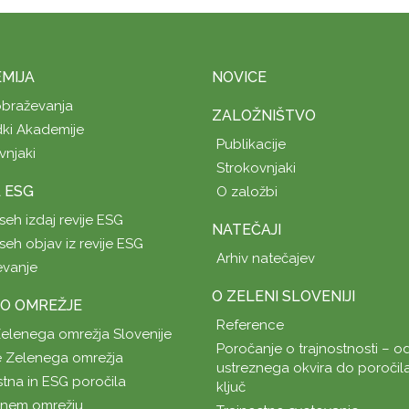
MIJA
NOVICE
obraževanja
ZALOŽNIŠTVO
ki Akademije
Publikacije
vnjaki
Strokovnjaki
A ESG
O založbi
seh izdaj revije ESG
NATEČAJI
seh objav iz revije ESG
Arhiv natečajev
evanje
O ZELENI SLOVENIJI
O OMREŽJE
Reference
Zelenega omrežja Slovenije
Poročanje o trajnostnosti – od
 Zelenega omrežja
ustreznega okvira do poročil
stna in ESG poročila
ključ
enem omrežju