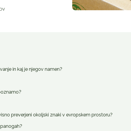
DDV
evanje in kaj je njegov namen?
v poznamo?
visno preverjeni okoljski znaki v evropskem prostoru?
h panogah?