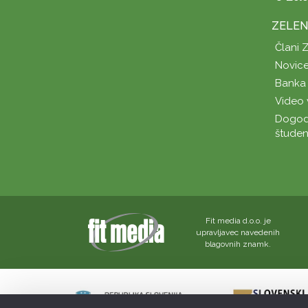
ZELEN
Člani 
Novice
Banka 
Video 
Dogod
študen
Fit media d.o.o. je
upravljavec navedenih
blagovnih znamk.