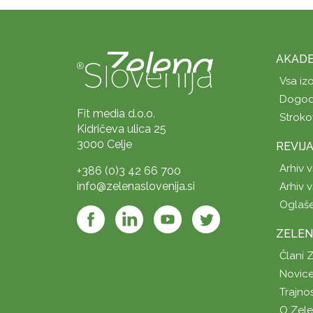
AKADE
Vsa iz
Dogod
Fit media d.o.o.
Stroko
Kidričeva ulica 25
3000 Celje
REVIJ
Arhiv v
+386 (0)3 42 66 700
info@zelenaslovenija.si
Arhiv v
Oglaš
ZELEN
Člani 
Novice
Trajno
O Zel