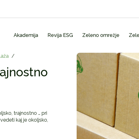
Akademija
Revija ESG
Zeleno omrežje
Zele
aža
/
rajnostno
ljsko, trajnostno … pri
edeti kaj je okoljsko,