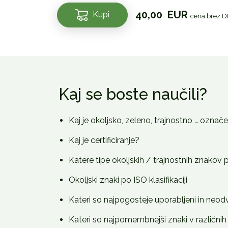
Okoljsko,
40,00
EUR
Kupi
cena brez 
zeleno,
trajnostno
označevanje
količina
Kaj se boste naučili?
Kaj je okoljsko, zeleno, trajnostno … označ
Kaj je certificiranje?
Katere tipe okoljskih / trajnostnih znako
Okoljski znaki po ISO klasifikaciji
Kateri so najpogosteje uporabljeni in neod
Kateri so najpomembnejši znaki v različni