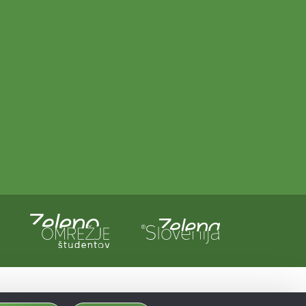
a in Evropska unija iz evropskega sklada za regionalni razvoj.