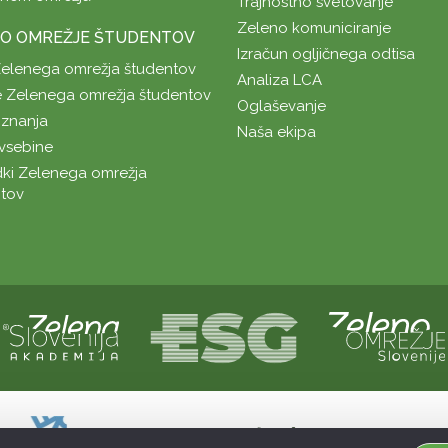
Trajnostno svetovanje
Zeleno komuniciranje
O OMREŽJE ŠTUDENTOV
Izračun ogljičnega odtisa
Zelenega omrežja študentov
Analiza LCA
 Zelenega omrežja študentov
Oglaševanje
znanja
Naša ekipa
vsebine
ki Zelenega omrežja
tov
Naložbo sofinancirata Republika Slovenij