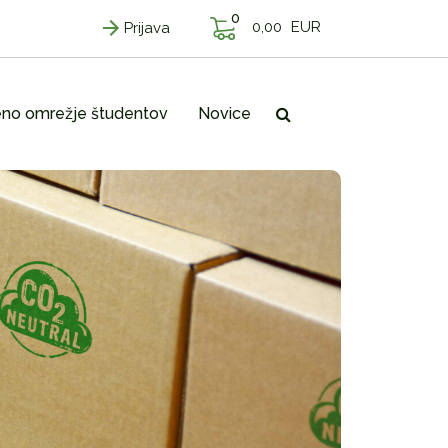
0
0,00
EUR
Prijava
no omrežje študentov
Novice