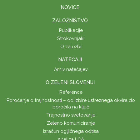
NOVICE
ZALOŽNIŠTVO
Publikacije
Strokovnjaki
O založbi
NATEČAJI
Arhiv natečajev
O ZELENI SLOVENIJI
Reference
Poročanje o trajnostnosti – od izbire ustreznega okvira do
poročila na ključ
Trajnostno svetovanje
Zeleno komuniciranje
Izračun ogljičnega odtisa
Analiza LCA