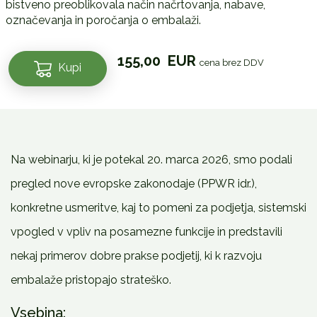
bistveno preoblikovala način načrtovanja, nabave,
označevanja in poročanja o embalaži.
Krožno
155,00
EUR
cena brez DDV
Kupi
gospodarstvo
v
praksi:
kaj
prinašajo
nova
Na webinarju, ki je potekal 20. marca 2026, smo podali
evropska
pravila
pregled nove evropske zakonodaje (PPWR idr.),
za
konkretne usmeritve, kaj to pomeni za podjetja, sistemski
embalažo
količina
vpogled v vpliv na posamezne funkcije in predstavili
nekaj primerov dobre prakse podjetij, ki k razvoju
embalaže pristopajo strateško.
Vsebina: