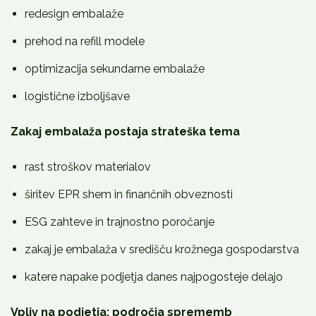
redesign embalaže
prehod na refill modele
optimizacija sekundarne embalaže
logistične izboljšave
Zakaj embalaža postaja strateška tema
rast stroškov materialov
širitev EPR shem in finančnih obveznosti
ESG zahteve in trajnostno poročanje
zakaj je embalaža v središču krožnega gospodarstva
katere napake podjetja danes najpogosteje delajo
Vpliv na podjetja: področja sprememb