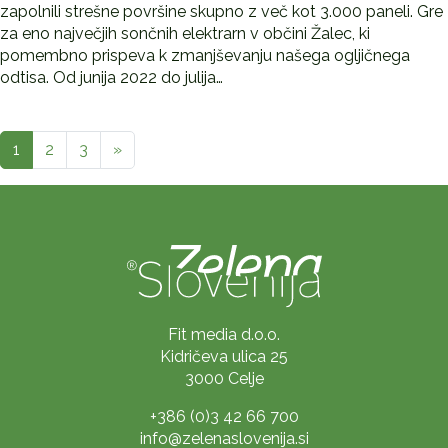
zapolnili strešne površine skupno z več kot 3.000 paneli. Gre
za eno največjih sončnih elektrarn v občini Žalec, ki
pomembno prispeva k zmanjševanju našega ogljičnega
odtisa. Od junija 2022 do julija…
Next page
1
2
3
»
Fit media d.o.o.
Kidričeva ulica 25
3000 Celje
+386 (0)3 42 66 700
info@zelenaslovenija.si